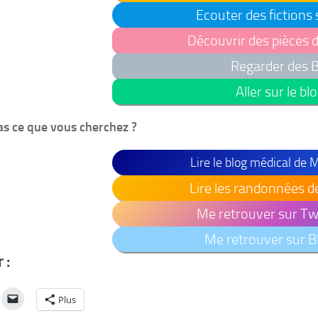
Ecouter des fictions
Découvrir des pièces 
Regarder des 
Aller sur le bl
as ce que vous cherchez ?
Lire le blog médical de
Lire les randonnées d
Me retrouver sur Twi
Me retrouver sur B
 :
Plus