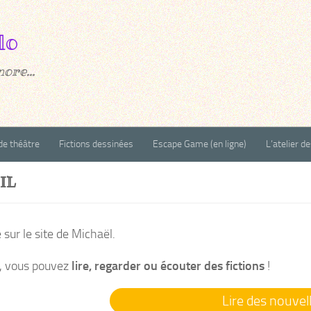
ore...
de théâtre
Fictions dessinées
Escape Game (en ligne)
L’atelier d
IL
sur le site de Michaël.
e, vous pouvez
lire, regarder ou écouter des fictions
!
Lire des nouvel