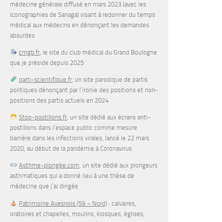
médecine générale diffusé en mars 2023 (avec les
iconographies de Sanaga) visant à redonner du temps
médical aux médecins en dénonçant les demandes
absurdes
cmgb.fr
, le site du club médical du Grand Boulogne
que je préside depuis 2025
parti-scientifique.fr
, un site parodique de partis
politiques dénonçant par l’ironie des positions et non-
positions des partis actuels en 2024
Stop-postillons.fr
, un site dédié aux écrans anti-
postillons dans l’espace public comme mesure
barrière dans les infections virales, lancé le 22 mars
2020, au début de la pandémie à Coronavirus
Asthme-plongée.com
, un site dédié aux plongeurs
asthmatiques qui a donné lieu à une thèse de
médecine que j’ai dirigée
Patrimoine Avesnois (59 – Nord)
: calvaires,
oratoires et chapelles, moulins, kiosques, églises,