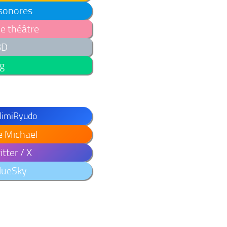
 sonores
de théâtre
BD
og
 MimiRyudo
e Michaël
tter / X
lueSky