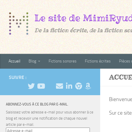
Au dessous du contenu
De la fiction écrite, de la fiction son
Accueil
Blog
Fictions sonores
Fictions écrites
Pièces 
ACCUE
SUIVRE :
Bienvenue 
ABONNEZ-VOUS À CE BLOG PAR E-MAIL.
Sur ce sit
Saisissez votre adresse e-mail pour vous abonner à ce
blog et recevoir une notification de chaque nouvel
article par e-mail.
Adresse