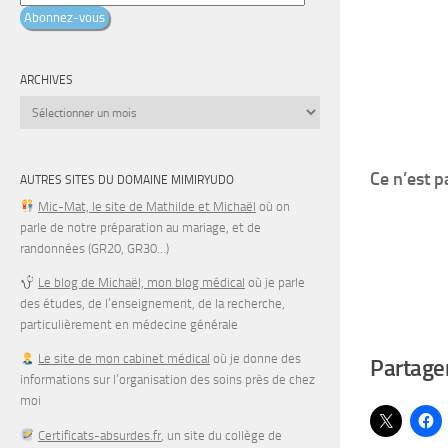
e-
Abonnez-vous
mail
ARCHIVES
Archives
Ce n’est p
AUTRES SITES DU DOMAINE MIMIRYUDO
Mic-Mat, le site de Mathilde et Michaël
où on
parle de notre préparation au mariage, et de
randonnées (GR20, GR30…)
Le blog de Michaël, mon blog médical
où je parle
des études, de l’enseignement, de la recherche,
particulièrement en médecine générale
Le site de mon cabinet médical
où je donne des
Partager
informations sur l’organisation des soins près de chez
moi
Certificats-absurdes.fr
, un site du collège de