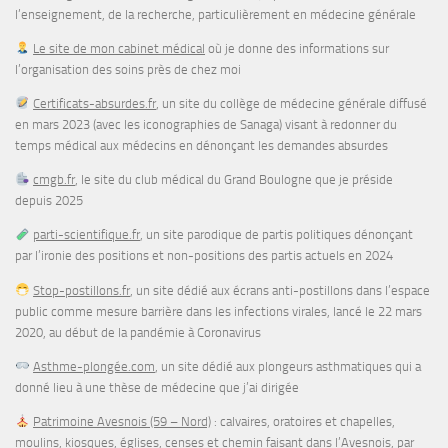
l’enseignement, de la recherche, particulièrement en médecine générale
Le site de mon cabinet médical
où je donne des informations sur
l’organisation des soins près de chez moi
Certificats-absurdes.fr
, un site du collège de médecine générale diffusé
en mars 2023 (avec les iconographies de Sanaga) visant à redonner du
temps médical aux médecins en dénonçant les demandes absurdes
cmgb.fr
, le site du club médical du Grand Boulogne que je préside
depuis 2025
parti-scientifique.fr
, un site parodique de partis politiques dénonçant
par l’ironie des positions et non-positions des partis actuels en 2024
Stop-postillons.fr
, un site dédié aux écrans anti-postillons dans l’espace
public comme mesure barrière dans les infections virales, lancé le 22 mars
2020, au début de la pandémie à Coronavirus
Asthme-plongée.com
, un site dédié aux plongeurs asthmatiques qui a
donné lieu à une thèse de médecine que j’ai dirigée
Patrimoine Avesnois (59 – Nord)
: calvaires, oratoires et chapelles,
moulins, kiosques, églises, censes et chemin faisant dans l’Avesnois, par