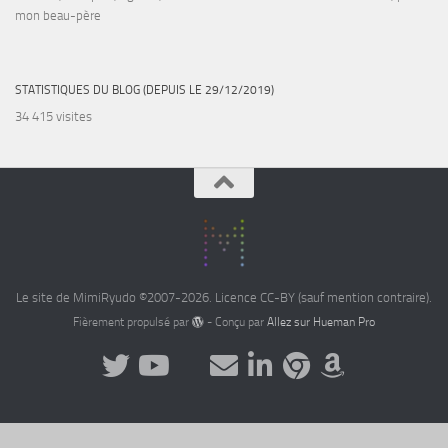
mon beau-père
STATISTIQUES DU BLOG (DEPUIS LE 29/12/2019)
34 415 visites
Le site de MimiRyudo ©2007-2026. Licence CC-BY (sauf mention contraire).
Fièrement propulsé par
- Conçu par
Allez sur Hueman Pro