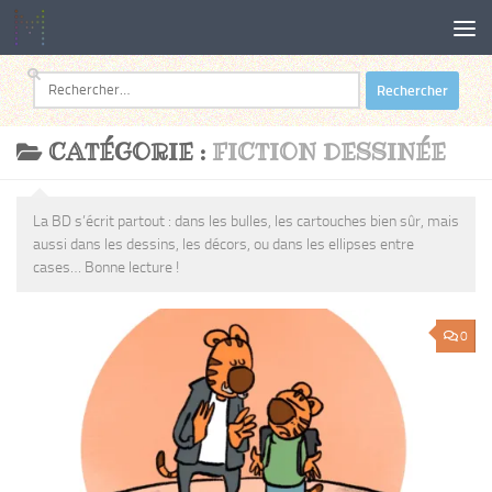
Au dessous du contenu
Rechercher :
CATÉGORIE :
FICTION DESSINÉE
La BD s’écrit partout : dans les bulles, les cartouches bien sûr, mais
aussi dans les dessins, les décors, ou dans les ellipses entre
cases… Bonne lecture !
0