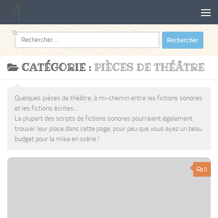
Au dessous du contenu
Rechercher :
CATÉGORIE :
PIÈCES DE THÉÂTRE
Quelques pièces de théâtre, à mi-chemin entre les fictions sonores
et les fictions écrites…
La plupart des scripts de fictions sonores pourraient également
trouver leur place dans cette page, pour peu que vous ayez un beau
budget pour la mise en scène !
0