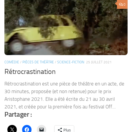
0
COMÉDIE
/
PIÈCES DE THÉÂTRE
/
SCIENCE-FICTION
25 JUILLET 2021
Rétrocrastination
Rétrocrastination est une pièce de théâtre en un acte, de
30 minutes, proposée (et non retenue) pour le prix
Aristophane 2021. Elle a été écrite du 21 au 30 avril
2021, et créée pour la première fois au festival Off...
Partager :
Plus