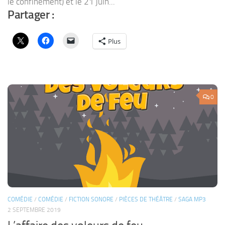
le confinement) et le 21 juin...
Partager :
Plus
0
COMÉDIE
/
COMÉDIE
/
FICTION SONORE
/
PIÈCES DE THÉÂTRE
/
SAGA MP3
2 SEPTEMBRE 2019