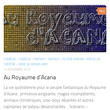
0
COMÉDIE
/
COMÉDIE
/
FANTASY
/
FANTASY
/
FICTION SONORE
/
PIÈCES DE
THÉÂTRE
/
SÉRIE DE MONOS MP3
10 NOVEMBRE 2013
Au Royaume d’Acana
La vie quotidienne pour le peuple fantastique du Royaume
d’Acana : princesse exigeante, mages incompétents,
animaux chimériques, cow-boys déjantés et autres
capitaines de bateau désenchantés… Scénario –