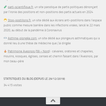
parti-scientifique.fr
, un site parodique de partis politiques dénonçant
par l’ironie des positions et non-positions des partis actuels en 2024
Stop-postillons.fr
, un site dédié aux écrans anti-postillons dans l’espace
public comme mesure barrière dans les infections virales, lancé le 22 mars
2020, au début de la pandémie à Coronavirus
Asthme-plongée.com
, un site dédié aux plongeurs asthmatiques qui a
donné lieu à une thèse de médecine que j’ai dirigée
Patrimoine Avesnois (59 – Nord)
: calvaires, oratoires et chapelles,
moulins, kiosques, églises, censes et chemin faisant dans l’Avesnois, par
mon beau-père
STATISTIQUES DU BLOG (DEPUIS LE 29/12/2019)
34 415 visites