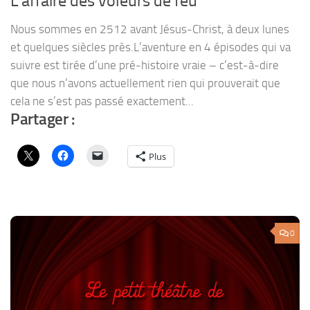
L’affaire des voleurs de feu
Nous sommes en 2512 avant Jésus-Christ, à deux lunes
et quelques siècles près.L’aventure en 4 épisodes qui va
suivre est tirée d’une pré-histoire vraie – c’est-à-dire
que nous n’avons actuellement rien qui prouverait que
cela ne s’est pas passé exactement...
Partager :
Plus
0