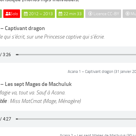
Solo
2012 – 2013
22 min 33
Licence CC-BY
Mus
 – Captivant dragon
 qui s’écrit, sur une Princesse captive qui s’écrie.
Acana 1 – Captivant dragon (31 janvier 2
 – Les sept Mages de Machuluk
agie va, tout va. Sauf à Acana.
itée
: Miss MatCmat (Mage, Ménagère)
Acana 2 – Les sept Mages de Machuluk (30 ju