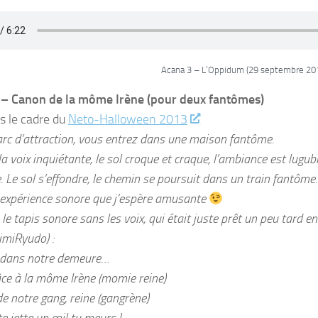
Acana 3 – L’Oppidum (29 septembre 20
 – Canon de la môme Irène (pour deux fantômes)
s le cadre du
Neto-Halloween 2013
rc d’attraction, vous entrez dans une maison fantôme.
la voix inquiétante, le sol croque et craque, l’ambiance est lug
 Le sol s’effondre, le chemin se poursuit dans un train fantôme
 expérience sonore que j’espère amusante
 le tapis sonore sans les voix, qui était juste prêt un peu tard 
miRyudo) :
 dans notre demeure…
ce à la môme Irène (momie reine)
e notre gang, reine (gangrène)
te jette un œil tu meurs !