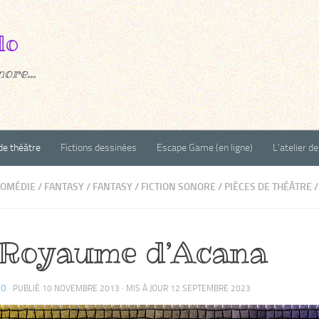
ore...
de théâtre
Fictions dessinées
Escape Game (en ligne)
L’atelier d
COMÉDIE
/
FANTASY
/
FANTASY
/
FICTION SONORE
/
PIÈCES DE THÉÂTRE
/
Royaume d’Acana
DO
· PUBLIÉ
10 NOVEMBRE 2013
· MIS À JOUR
12 SEPTEMBRE 2023