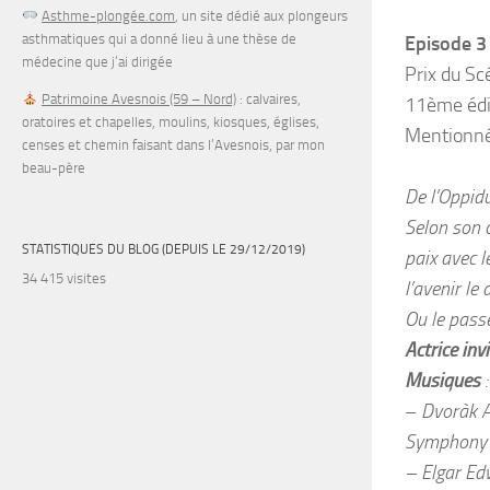
Asthme-plongée.com
, un site dédié aux plongeurs
asthmatiques qui a donné lieu à une thèse de
Episode 3
médecine que j’ai dirigée
Prix du Sc
Patrimoine Avesnois (59 – Nord)
: calvaires,
11ème édi
oratoires et chapelles, moulins, kiosques, églises,
Mentionn
censes et chemin faisant dans l’Avesnois, par mon
beau-père
De l’Oppidu
Selon son c
STATISTIQUES DU BLOG (DEPUIS LE 29/12/2019)
paix avec l
34 415 visites
l’avenir le d
Ou le pas
Actrice inv
Musiques
:
–
Dvoràk A
Symphony O
– Elgar Ed