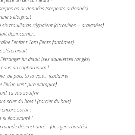
serpes en or données (serpents ordonnés)
ène s’éloignait
six trouillards régnaient (citrouilles – araignées)
ulait désincarner…
traîne l’enfant Tom (lents fantômes)
 s’éternisait
 l’étranger lui disait (ses squelettes rangés)
-nous au capharnaüm !
vr’ de paix, tu la vois… (cadavre)
 lèv’un vent pire (vampire)
oid, tu vas souffrir
rs scier du bois ! (sorcier du bois)
 encore sortir !
s si épouvanté !
n monde désenchanté… (des gens hantés)
 va te maudire.