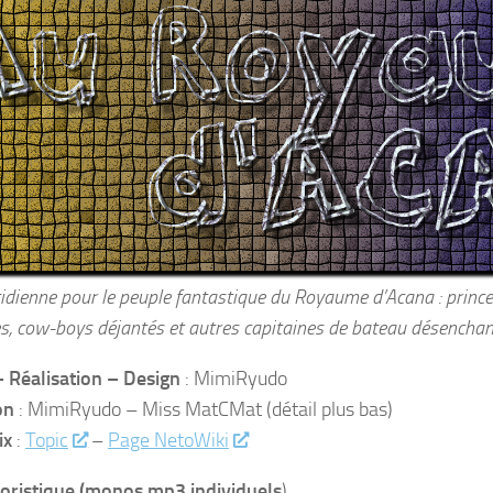
tidienne pour le peuple fantastique du Royaume d’Acana : prin
s, cow-boys déjantés et autres capitaines de bateau désencha
– Réalisation – Design
: MimiRyudo
on
: MimiRyudo – Miss MatCMat (détail plus bas)
ix
:
Topic
–
Page NetoWiki
oristique (monos mp3 individuels
)