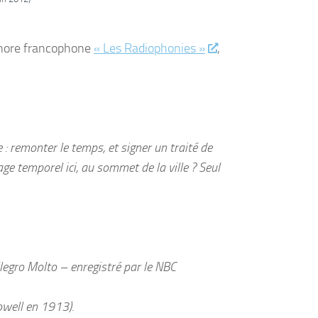
sonore francophone
« Les Radiophonies »
,
e : remonter le temps, et signer un traité de
ge temporel ici, au sommet de la ville ? Seul
gro Molto – enregistré par le NBC
owell en 1913).