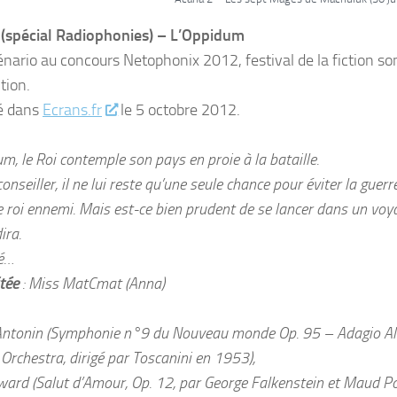
 (spécial Radiophonies) – L’Oppidum
énario au concours Netophonix 2012, festival de la fiction 
tion.
é dans
Ecrans.fr
le 5 octobre 2012.
m, le Roi contemple son pays en proie à la bataille.
onseiller, il ne lui reste qu’une seule chance pour éviter la guerr
e roi ennemi. Mais est-ce bien prudent de se lancer dans un voya
ira.
sé…
itée
: Miss MatCmat (Anna)
ntonin (Symphonie n°9 du Nouveau monde Op. 95 – Adagio Alle
rchestra, dirigé par Toscanini en 1953),
ward (Salut d’Amour, Op. 12, par George Falkenstein et Maud P