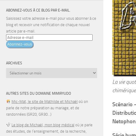
ABONNEZ-VOUS À CE BLOG PAR E-MAIL.
Saisissez votre adresse e-mail pour vous abonner à ce
blog et recevoir une notification de chaque nouvel
article par e-mail.
Adresse
e-
Abonnez-vous
mail
ARCHIVES
Archives
La vie quo
chimérique
AUTRES SITES DU DOMAINE MIMIRYUDO
Mic-Mat, le site de Mathilde et Michaël
où on
Scénario
parle de notre préparation au mariage, et de
Distributi
randonnées (GR20, GR30…)
Netophon
Le blog de Michaël, mon blog médical
où je parle
des études, de l’enseignement, de la recherche,
Série hum