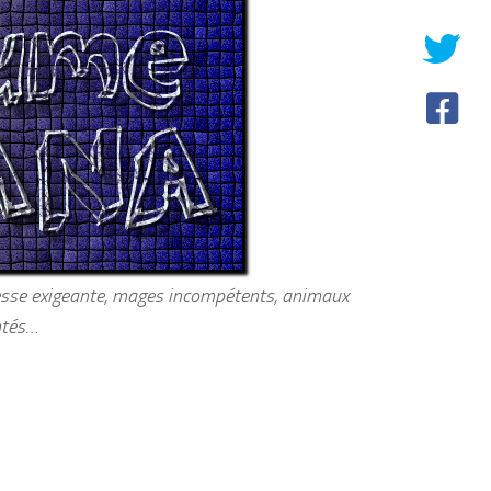
cesse exigeante, mages incompétents, animaux
ntés…