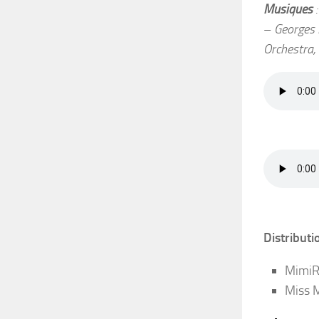
Musiques
:
–
Georges 
Orchestra,
Distributio
MimiRy
Miss 