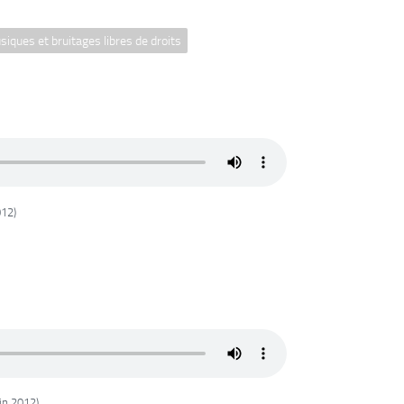
iques et bruitages libres de droits
012)
in 2012)