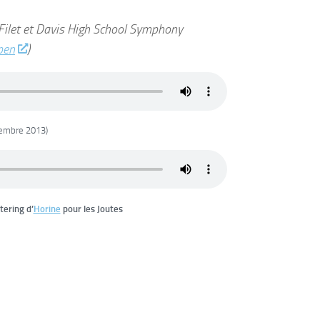
 Filet et Davis High School Symphony
pen
)
vembre 2013)
ering d’
Horine
pour les Joutes