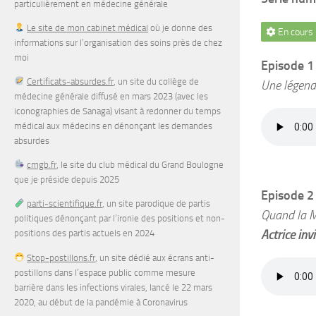
particulièrement en médecine générale
Le site de mon cabinet médical
où je donne des
En cours
informations sur l’organisation des soins près de chez
moi
Episode 1
Certificats-absurdes.fr
, un site du collège de
Une légende
médecine générale diffusé en mars 2023 (avec les
iconographies de Sanaga) visant à redonner du temps
médical aux médecins en dénonçant les demandes
absurdes
cmgb.fr
, le site du club médical du Grand Boulogne
que je préside depuis 2025
Episode 2
parti-scientifique.fr
, un site parodique de partis
Quand la M
politiques dénonçant par l’ironie des positions et non-
Actrice inv
positions des partis actuels en 2024
Stop-postillons.fr
, un site dédié aux écrans anti-
postillons dans l’espace public comme mesure
barrière dans les infections virales, lancé le 22 mars
2020, au début de la pandémie à Coronavirus