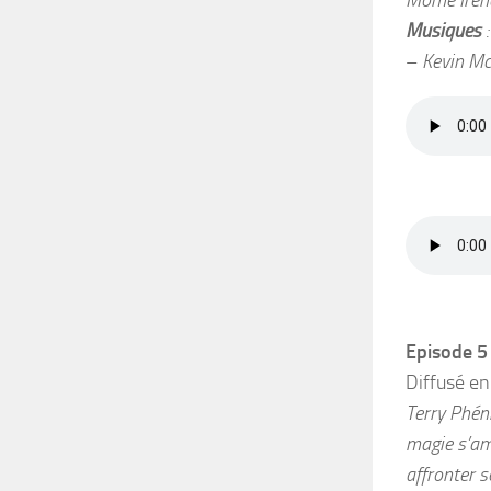
Musiques
:
–
Kevin M
Episode 5 
Diffusé e
Terry Phéni
magie s’amu
affronter s