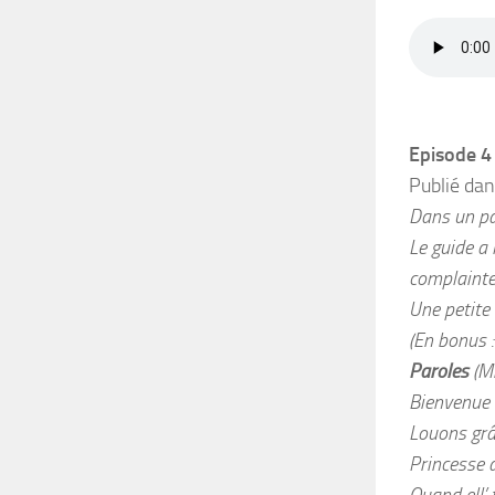
Episode 4
Publié dan
Dans un pa
Le guide a 
complainte.
Une petite
(En bonus :
Paroles
(Mi
Bienvenue
Louons grâ
Princesse d
Quand ell’ 