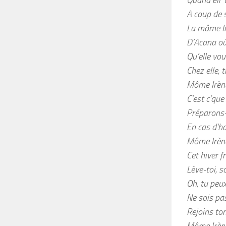
A coup de 
La môme Ir
D’Acana où 
Qu’elle vo
Chez elle, 
Môme Irène
C’est c’que
Préparons
En cas d’ha
Môme Irène
Cet hiver fr
Lève-toi, so
Oh, tu peux
Ne sois pa
Rejoins to
Môme Irène