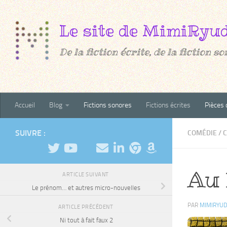
Au dessous du contenu
De la fiction écrite, de la fiction son
Accueil
Blog
Fictions sonores
Fictions écrites
Pièces 
SUIVRE :
COMÉDIE
/
Au 
ARTICLE SUIVANT
Le prénom… et autres micro-nouvelles
PAR
MIMIRYU
ARTICLE PRÉCÉDENT
Ni tout à fait faux 2