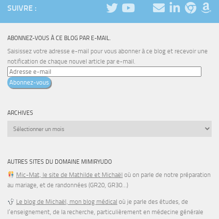
ARCHIVES
Archives
AUTRES SITES DU DOMAINE MIMIRYUDO
Mic-Mat, le site de Mathilde et Michaël
où on parle de notre préparation
au mariage, et de randonnées (GR20, GR30…)
Le blog de Michaël, mon blog médical
où je parle des études, de
l’enseignement, de la recherche, particulièrement en médecine générale
Le site de mon cabinet médical
où je donne des informations sur
l’organisation des soins près de chez moi
Certificats-absurdes.fr
, un site du collège de médecine générale diffusé
en mars 2023 (avec les iconographies de Sanaga) visant à redonner du
temps médical aux médecins en dénonçant les demandes absurdes
cmgb.fr
, le site du club médical du Grand Boulogne que je préside
depuis 2025
parti-scientifique.fr
, un site parodique de partis politiques dénonçant