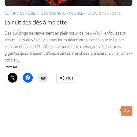
Plus
0
AVENTURE
/
COMÉDIE
/
FANTASY
/
FICTION SONORE
/
HÉROÏC FANTASY
/
SAGA MP3
30 MARS 2010
Messina
Messina, à l’époque où les aventuriers pouvaient encore mener leurs
quêtes et où les licornes leur murmuraient des prophéties… Ma
première saga MP3, dans le genre de l’héroïc fantasy, flirtant avec la