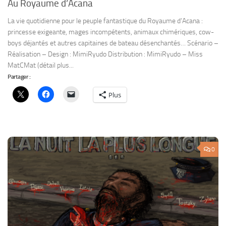
0
ACTION
/
COMÉDIE
/
FICTION SONORE
/
SCIENCE-FICTION
5 AVRIL 2012
La nuit des clés à molette
Des buildings se renversent en plein cœur de New-York, enfouissant
des milliers de véhicules sous leurs décombres, tandis que le fleuve
Hudson et l’océan Atlantique se soulèvent, menaçants. Des traces
gigantesques creusent d’inquiétantes tranchées à travers la ville. Un ex-
policier...
Partager :