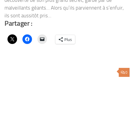
découverte de son plus grand secret, gardé par de
malveillants géants… Alors qu’ils parviennent à s’enfuir,
ils sont aussitôt pris...
Partager :
Plus
0
FICTION SONORE
/
SAGA MP3
/
SCIENCE-FICTION
/
WESTERN