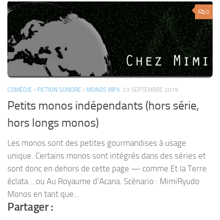
0
COMÉDIE
/
FICTION SONORE
/
MONOS MP3
23 SEPTEMBRE 2019
Petits monos indépendants (hors série,
hors longs monos)
Les monos sont des petites gourmandises à usage
unique. Certains monos sont intégrés dans des séries et
sont donc en dehors de cette page — comme Et la Terre
éclata… ou Au Royaume d’Acana. Scénario : MimiRyudo
Monos en tant que...
Partager :