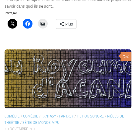
COMÉDIE
/
COMÉDIE
/
FANTASY
/
FANTASY
/
FICTION SONORE
/
PIÈCES DE
THÉÂTRE
/
SÉRIE DE MONOS MP3
10 NOVEMBRE 2013
Au Royaume d’Acana
La vie quotidienne pour le peuple fantastique du Royaume d’Acana :
princesse exigeante, mages incompétents, animaux chimériques, cow-
boys déjantés et autres capitaines de bateau désenchantés… Scénario –
Réalisation – Design : MimiRyudo Distribution : MimiRyudo – Miss
MatCMat (détail plus...
Partager :
Plus