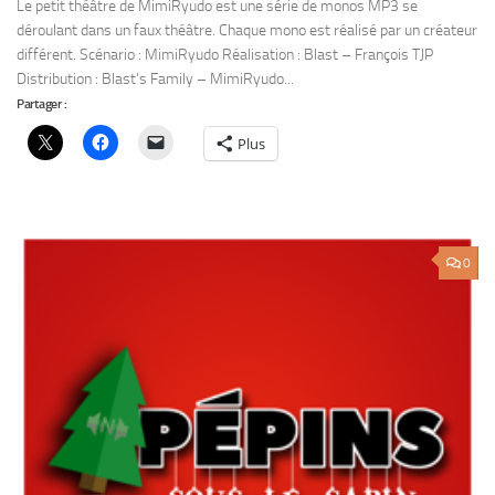
0
COMÉDIE
/
FICTION SONORE
/
SAGA LE NETOPHONIX
25 DÉCEMBRE 2016