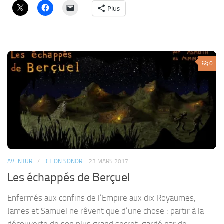
Plus
0
AVENTURE
/
FICTION SONORE
23 MARS 2017
Les échappés de Berçuel
Enfermés aux confins de l’Empire aux dix Royaumes,
James et Samuel ne rêvent que d’une chose : partir à la