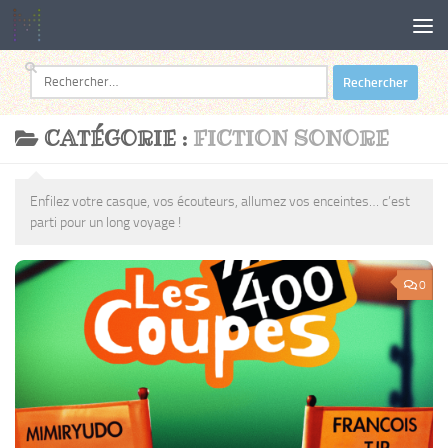
Au dessous du contenu
Rechercher :
CATÉGORIE :
FICTION SONORE
Enfilez votre casque, vos écouteurs, allumez vos enceintes… c’est
parti pour un long voyage !
0