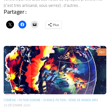
(c’est très artisanal, vous verrez) ; d’autres...
Partager :
Plus
0
COMÉDIE
/
FICTION SONORE
/
SCIENCE-FICTION
/
SÉRIE DE MONOS MP3
25 DÉCEMBRE 2020