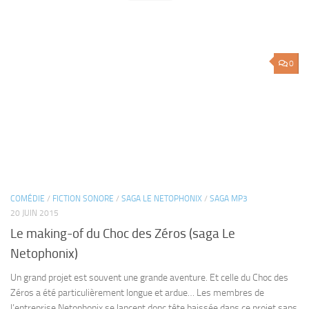
COMÉDIE
/
FICTION SONORE
/
SAGA LE NETOPHONIX
/
SAGA MP3
20 JUIN 2015
Le making-of du Choc des Zéros (saga Le
Netophonix)
Un grand projet est souvent une grande aventure. Et celle du Choc des
Zéros a été particulièrement longue et ardue… Les membres de
l’entreprise Netophonix se lancent donc tête baissée dans ce projet sans
savoir dans quoi ils se sont...
Partager :
Plus
0