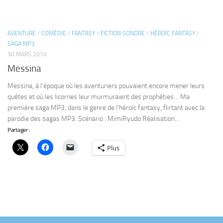
parodie des sagas MP3. Scénario : MimiRyudo Réalisation...
Partager :
Plus
SUIVRE :
ABONNEZ-VOUS À CE BLOG PAR E-MAIL.
Saisissez votre adresse e-mail pour vous abonner à ce blog et recevoir une
notification de chaque nouvel article par e-mail.
Adresse
e-
Abonnez-vous
mail