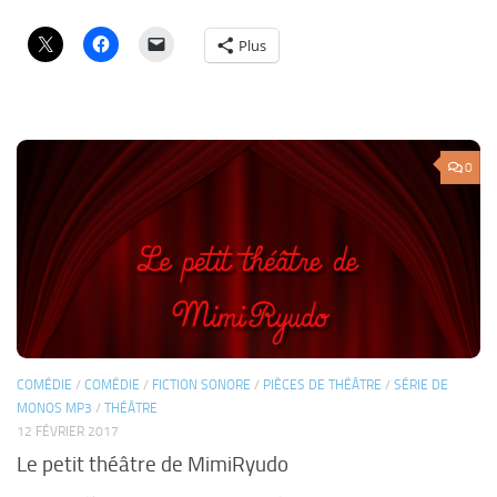
COMÉDIE
/
COMÉDIE
/
FICTION SONORE
/
PIÈCES DE THÉÂTRE
/
SÉRIE DE
MONOS MP3
/
THÉÂTRE
12 FÉVRIER 2017
Le petit théâtre de MimiRyudo
Le petit théâtre de MimiRyudo est une série de monos MP3 se
déroulant dans un faux théâtre. Chaque mono est réalisé par un créateur
différent. Scénario : MimiRyudo Réalisation : Blast – François TJP
Distribution : Blast’s Family – MimiRyudo...
Partager :
Plus