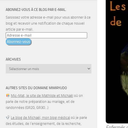
ABONNEZ-VOUS À CE BLOG PAR E-MAIL.
Saisissez votre adresse e-mail pour vous abonner à ce
blog et recevoir une notification de chaque nouvel
article par e-mail.
Adresse
e-
Abonnez-vous
mail
ARCHIVES
Archives
AUTRES SITES DU DOMAINE MIMIRYUDO
Mic-Mat, le site de Mathilde et Michaël
où on
parle de notre préparation au mariage, et de
randonnées (GR20, GR30…)
Le blog de Michaël, mon blog médical
où je parle
des études, de l’enseignement, de la recherche,
Enfermés a