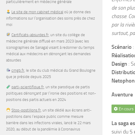
particulièrement en médecine générale
de son plus
Le site de mon cabinet médical
où je donne des
chasse. Co
informations sur l’organisation des soins près de chez
par la rivi
moi
surtout, pa
Certificats-absurdes.fr
, un site du collège de
médecine générale diffusé en mars 2023 (avec les
Scénario
:
iconographies de Sanaga) visant à redonner du temps
médical aux médecins en dénonçant les demandes
Réalisatio
absurdes
Design
: S
cmgb.fr
, le site du club médical du Grand Boulogne
Distributi
que je préside depuis 2025
Netophon
parti-scientifique.fr
, un site parodique de partis
politiques dénonçant par l’ironie des positions et non-
Aventure
positions des partis actuels en 2024
En cours
Stop-postillons.fr
, un site dédié aux écrans anti-
postillons dans l’espace public comme mesure
La saga e
barrière dans les infections virales, lancé le 22 mars
2020, au début de la pandémie à Coronavirus
suivi du 5