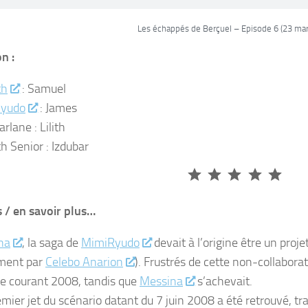
Les échappés de Berçuel – Episode 6 (23 ma
n :
th
: Samuel
yudo
: James
rlane : Lilith
 Senior : Izdubar
Note : 5 sur 5.
 / en savoir plus…
na
, la saga de
MimiRyudo
devait à l’origine être un pr
ement par
Celebo Anarion
). Frustrés de cette non-collabor
re courant 2008, tandis que
Messina
s’achevait.
mier jet du scénario datant du 7 juin 2008 a été retrouvé, tra