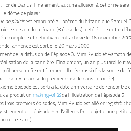
: l’or de Darius. Finalement, aucune allusion à cet or ne sera
: le dôme de plaisir.
e de plaisir
est emprunté au poème du britannique Samuel C
mière version du scénario (8 épisodes) a été écrite entre début
a été complété et définitivement achevé le 16 novembre 200
nde-annonce est sortie le 20 mars 2009.
ent de la diffusion de l’épisode 3, MimiRyudo et Asmoth 
 réalisation de la bannière. Finalement, un an plus tard, le tr
e qu’il personnifie entièrement. Il crée aussi dès la sortie de 
pant son « retard » du premier épisode dans la foulée).
xième épisode est sorti à la date anniversaire de rencontre
k a produit un
making-of
de l’illustration de l’épisode 5.
es trois premiers épisodes, MimiRyudo est allé enregistré ch
gistrement de l’épisode 6 a d’ailleurs fait l’objet d’une petit
ou ci-dessous).