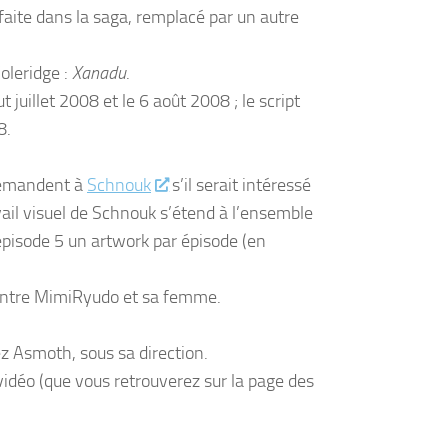
 faite dans la saga, remplacé par un autre
oleridge :
Xanadu
.
 juillet 2008 et le 6 août 2008 ; le script
8.
demandent à
Schnouk
s’il serait intéressé
avail visuel de Schnouk s’étend à l’ensemble
l’épisode 5 un artwork par épisode (en
 entre MimiRyudo et sa femme.
ez Asmoth, sous sa direction.
e vidéo (que vous retrouverez sur la page des