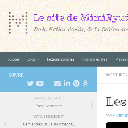
Au dessous du contenu
De la fiction écrite, de la fiction son
Accueil
Blog
Fictions sonores
Fictions écrites
Pièces 
SUIVRE :
AVENTURE
/
Les
ARTICLE SUIVANT
Paradoxe mortel
PAR
MIMIRYU
ARTICLE PRÉCÉDENT
Dernier crépuscule sur Athadcity