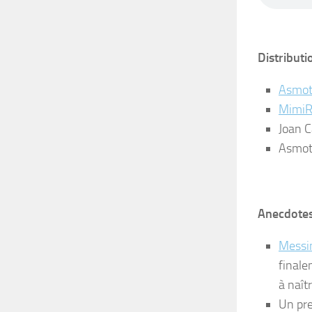
Distributio
Asmo
MimiR
Joan Ca
Asmoth
Anecdotes
Messi
final
à naît
Un pre