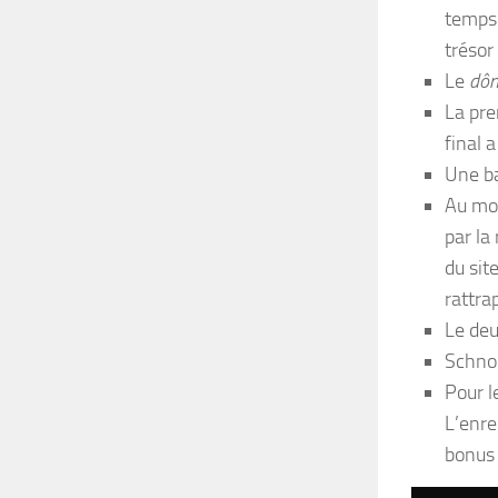
temps 
trésor 
Le
dôm
La pre
final 
Une ba
Au mom
par la
du sit
rattra
Le deu
Schnou
Pour l
L’enre
bonus 