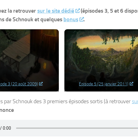
ez la retrouver
sur le site dédié
(épisodes 3, 5 et 6 dispon
ions de Schnouk et quelques
bonus
.
sode 3 (20 août 2009)
Episode 5 (25 janvier 2011)
ons par Schnouk des 3 premiers épisodes sortis (à retrouver
sur
nonce