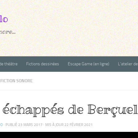
ore...
de théâtre
Fictions dessinées
Escape Game (en ligne)
L’atelier d
FICTION SONORE
 échappés de Berçuel
DO
· PUBLIÉ
23 MARS 2017
· MIS À JOUR
22 FÉVRIER 2021