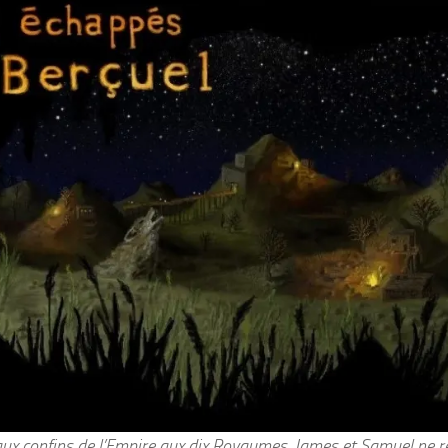
ux confins de l’Empire aux dix Royaumes, James et Samuel ne rêv