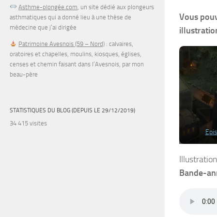
Asthme-plongée.com
, un site dédié aux plongeurs
Vous pouv
asthmatiques qui a donné lieu à une thèse de
médecine que j’ai dirigée
illustrat
Patrimoine Avesnois (59 – Nord)
: calvaires,
oratoires et chapelles, moulins, kiosques, églises,
censes et chemin faisant dans l’Avesnois, par mon
beau-père
STATISTIQUES DU BLOG (DEPUIS LE 29/12/2019)
34 415 visites
Epi
Illustrati
Bande-an