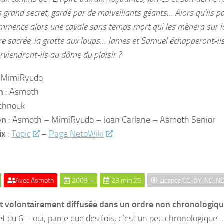
 grand secret, gardé par de malveillants géants… Alors qu’ils par
mmence alors une cavale sans temps mort qui les mènera sur la
ère sacrée, la grotte aux loups… James et Samuel échapperont-ils
rviendront-ils au dôme du plaisir ?
 MimiRyudo
n
: Asmoth
chnouk
on
: Asmoth – MimiRyudo – Joan Carlane – Asmoth Senior
ix
:
Topic
–
Page NetoWiki
Avec Asmoth
2009 –
23 min 25
Licence CC-BY-NC-N
st volontairement diffusée dans un ordre non chronologiq
 et du 6 – oui, parce que des fois, c’est un peu chronologique…