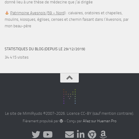
donné lieu à une thèse de médecine que j’ai dirigée
Patrimoine Avesnois (59 – Nord)
: calvaires, oratoires et chapelles,
moulins, kiosques, églises, censes et chemin faisant dans l’Avesnois, par
mon beau-père
STATISTIQUES DU BLOG (DEPUIS LE 29/12/2019)
34 415 visites
Le site de MimiRyudo ©2007-2026. Licence CC-BY (sauf mention contraire).
Fièrement propulsé par
- Conçu par
Allez sur Hueman Pro