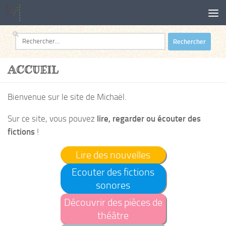
Au dessous du contenu
Rechercher :
ACCUEIL
Bienvenue sur le site de Michaël.
Sur ce site, vous pouvez
lire, regarder ou écouter des
fictions
!
Lire des nouvelles
Ecouter des fictions
sonores
Découvrir des pièces de
théâtre