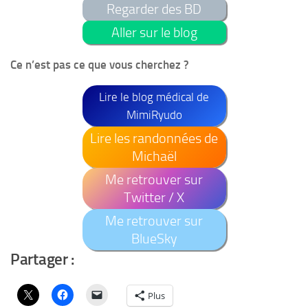
Regarder des BD
Aller sur le blog
Ce n’est pas ce que vous cherchez ?
Lire le blog médical de
MimiRyudo
Lire les randonnées de
Michaël
Me retrouver sur
Twitter / X
Me retrouver sur
BlueSky
Partager :
Plus