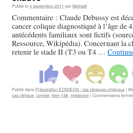
Publié le
4 septembre 2011
par
Michaël
Commentaire : Claude Debussy est déc
cancer colique diagnostiqué à l’âge de 4
antécédents familiaux sont fictifs (sour
Ressource, Wikipédia). Concernant la clas
retenir le stade II (T3 ou T4 …
Continue
Publié dans
Préparation ECN/iECN : cas cliniques originaux
|
Ma
cas clinique
,
corrigé
,
item 148
,
médecine
|
Commentaires fermé