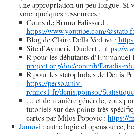
une appropriation un peu longue. Si v
voici quelques ressources :
Cours de Bruno Falissard :
https://www.youtube.com/@statb.f
Blog de Claire Della Vedova :
https
Site d’Aymeric Duclert :
https://ww
R pour les débutants d’Emmanuel P
project.org/doc/contrib/Paradis-rd
R pour les statophobes de Denis Po
https://perso.univ-
rennes1.fr/denis.poinsot/Statis
… et de manière générale, vous po
tutoriels sur des points très spécif
cartes par Milos Popovic :
https://
Jamovi
: autre logiciel opensource, b