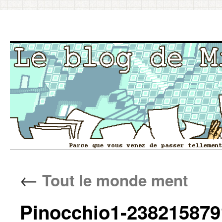
Aller
←
Tout le monde ment
au
contenu
Pinocchio1-238215879