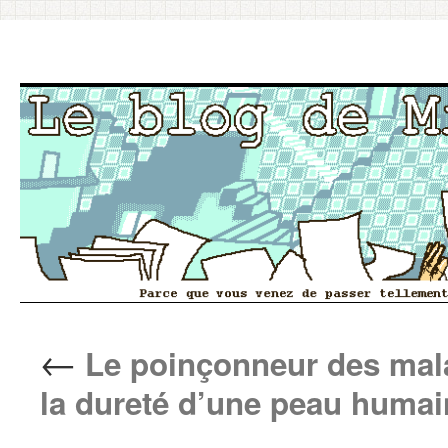
Aller
←
Le poinçonneur des mala
au
la dureté d’une peau humai
contenu