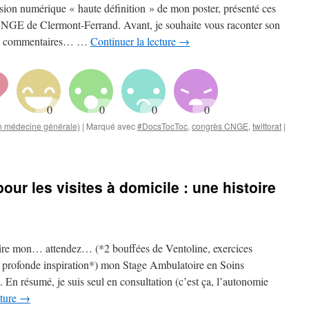
rsion numérique « haute définition » de mon poster, présenté ces
CNGE de Clermont-Ferrand. Avant, je souhaite vous raconter son
 des commentaires… …
Continuer la lecture
→
en médecine générale)
|
Marqué avec
#DocsTocToc
,
congrès CNGE
,
twittorat
|
pour les visites à domicile : une histoire
ire mon… attendez… (*2 bouffées de Ventoline, exercices
, profonde inspiration*) mon Stage Ambulatoire en Soins
En résumé, je suis seul en consultation (c’est ça, l’autonomie
cture
→