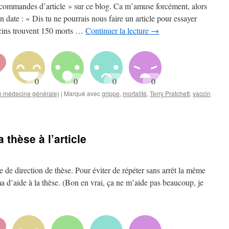
« commandes d’article » sur ce blog. Ca m’amuse forcément, alors
n date : « Dis tu ne pourrais nous faire un article pour essayer
ecins trouvent 150 morts …
Continuer la lecture
→
en médecine générale)
|
Marqué avec
grippe
,
mortalité
,
Terry Pratchett
,
vaccin
 thèse à l’article
 de direction de thèse. Pour éviter de répéter sans arrêt la même
ama d’aide à la thèse. (Bon en vrai, ça ne m’aide pas beaucoup, je