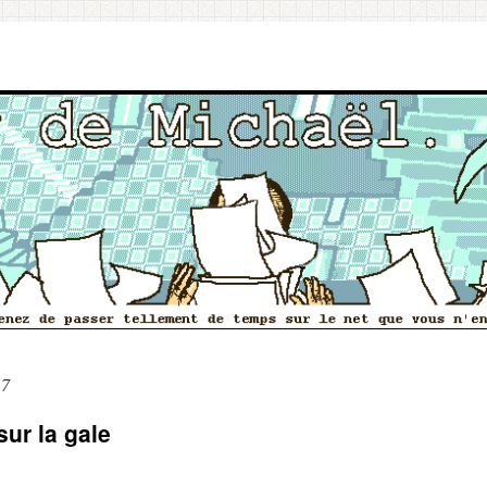
17
sur la gale