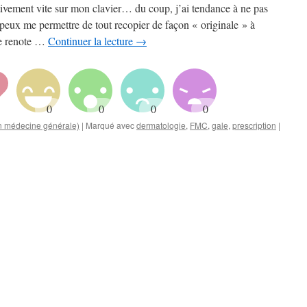
ativement vite sur mon clavier… du coup, j’ai tendance à ne pas
e peux me permettre de tout recopier de façon « originale » à
(je renote …
Continuer la lecture
→
en médecine générale)
|
Marqué avec
dermatologie
,
FMC
,
gale
,
prescription
|