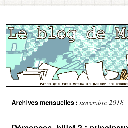
Aller
novembre 2018
Archives mensuelles :
au
contenu
Démences, billet 2 : principau