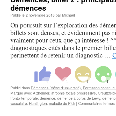
démences
Publié le
2 novembre 2018
par
Michaël
On poursuit sur l’exploration des déme
billets sont denses, et évidemment pas 
vraiment pour ceux que ça intéresse ! ^^
diagnostiques cités dans le premier bill
permettent de retenir un diagnostic …
C
Publié dans
Démences (thèse d'université)
,
Formation continue 
Marqué avec
Alzheimer
,
atrophie focale progressive
,
Creutzfeld
fronto-temporale
,
démence
,
démence à corps de Lewy
,
démence
vasculaire
,
Huntington
,
maladie de Pick
|
Commentaires fermés
b