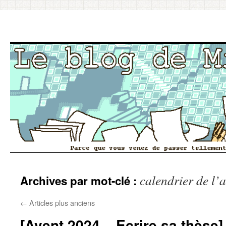
Aller
calendrier de l’
Archives par mot-clé :
au
contenu
←
Articles plus anciens
[Avent 2024 – Ecrire sa thèse]