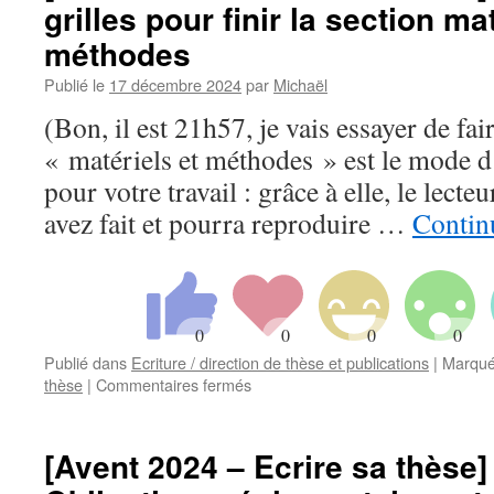
grilles pour finir la section ma
sa
thèse]
méthodes
–
18/24
Publié le
17 décembre 2024
par
Michaël
–
(Bon, il est 21h57, je vais essayer de fa
Préparer
son
« matériels et méthodes » est le mode d
questionnaire
pour votre travail : grâce à elle, le lect
et
ses
avez fait et pourra reproduire …
Continu
résultats
Publié dans
Ecriture / direction de thèse et publications
|
Marqué
sur
thèse
|
Commentaires fermés
[Avent
2024
–
[Avent 2024 – Ecrire sa thèse]
Ecrire
sa