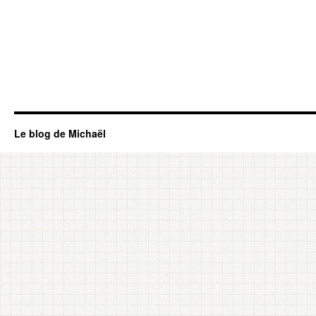
Ecrire
sa
thèse]
–
14/24
–
Etudes
quantitatives,
grands
principes
Le blog de Michaël