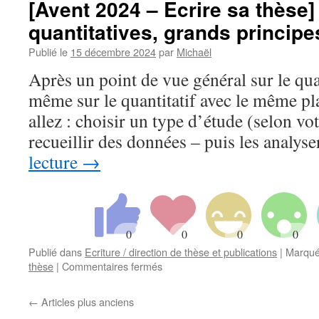
[Avent 2024 – Ecrire sa thèse]
Ecrire
quantitatives, grands principe
sa
thèse]
Publié le
15 décembre 2024
par
Michaël
–
15/24
Après un point de vue général sur le qual
–
même sur le quantitatif avec le même pl
Revues
de
allez : choisir un type d’étude (selon vot
littérature
recueillir des données – puis les analys
et
méta-
lecture
→
analyses,
grands
principes
Publié dans
Ecriture / direction de thèse et publications
|
Marqué
sur
thèse
|
Commentaires fermés
[Avent
2024
←
Articles plus anciens
–