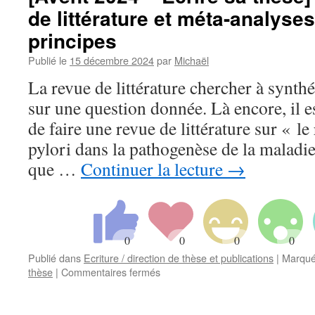
de littérature et méta-analyse
sa
thèse]
principes
–
16/24
Publié le
15 décembre 2024
par
Michaël
–
La revue de littérature chercher à synthé
Obligations
réglementaires
sur une question donnée. Là encore, il e
et
de faire une revue de littérature sur « l
éthiques
(CNIL
pylori dans la pathogenèse de la maladi
/
que …
Continuer la lecture
→
RGPD,
CPP…)
Publié dans
Ecriture / direction de thèse et publications
|
Marqué
sur
thèse
|
Commentaires fermés
[Avent
2024
–