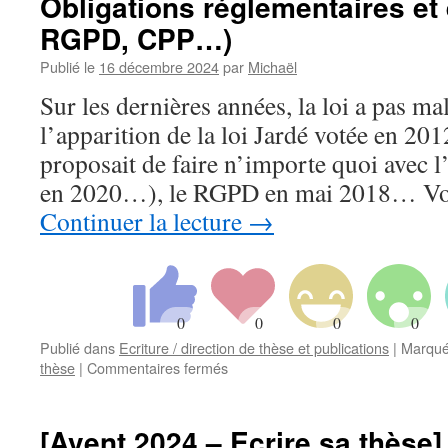
Obligations réglementaires et 
thèse]
RGPD, CPP…)
–
17/24
Publié le
16 décembre 2024
par
Michaël
–
Sur les dernières années, la loi a pas ma
Des
grilles
l’apparition de la loi Jardé votée en 20
pour
proposait de faire n’importe quoi avec 
finir
la
en 2020…), le RGPD en mai 2018… Vo
section
Continuer la lecture
→
matériels
et
méthodes
Publié dans
Ecriture / direction de thèse et publications
|
Marqué
sur
thèse
|
Commentaires fermés
[Avent
2024
–
[Avent 2024 – Ecrire sa thèse]
Ecrire