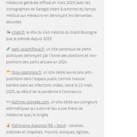
médecine générale diffusé en mars 2023 (avec les
iconographies de Sanaga) visant à redonner du temps
médical aux médecins en dénonçant les demandes
absurdes
cmgb.fr
, le site du club médical du Grand Boulogne
que je préside depuis 2025
parti-scientifique.fr
, un site parodique de partis
politiques dénonçant par l’ironie des positions et non-
positions des partis actuels en 2024
Stop-postillons.fr
, un site dédié aux écrans anti-
postillons dans l’espace public comme mesure
barrière dans les infections virales, lancé le 22 mars
2020, au début de la pandémie à Coronavirus
Asthme-plongée.com
, un site dédié aux plongeurs
asthmatiques qui a donné lieu à une thèse de
médecine que j’ai dirigée
Patrimoine Avesnois (59 – Nord)
: calvaires,
oratoires et chapelles, moulins, kiosques, églises,