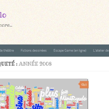
ore...
de théâtre
Fictions dessinées
Escape Game (en ligne)
L’atelier d
QUETÉ :
ANNÉE 2008
0