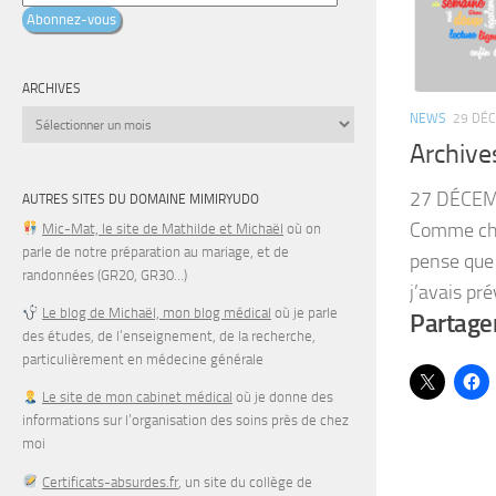
e-
Abonnez-vous
mail
ARCHIVES
Archives
NEWS
29 DÉ
Archive
27 DÉCEM
AUTRES SITES DU DOMAINE MIMIRYUDO
Comme cha
Mic-Mat, le site de Mathilde et Michaël
où on
parle de notre préparation au mariage, et de
pense que ç
randonnées (GR20, GR30…)
j’avais pré
Le blog de Michaël, mon blog médical
où je parle
Partager
des études, de l’enseignement, de la recherche,
particulièrement en médecine générale
Le site de mon cabinet médical
où je donne des
informations sur l’organisation des soins près de chez
moi
Certificats-absurdes.fr
, un site du collège de