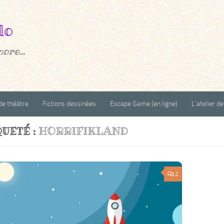
ore...
de théâtre
Fictions dessinées
Escape Game (en ligne)
L’atelier d
QUETÉ :
HORRIFIKLAND
2