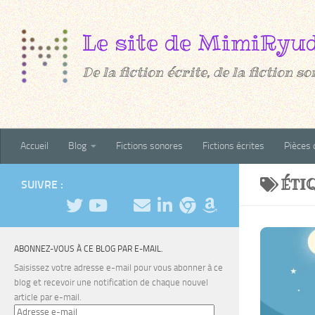
Au dessous du contenu
De la fiction écrite, de la fiction son
Accueil
Blog
Fictions sonores
Fictions écrites
Pièces 
ÉTI
SUIVRE :
ABONNEZ-VOUS À CE BLOG PAR E-MAIL.
Saisissez votre adresse e-mail pour vous abonner à ce
blog et recevoir une notification de chaque nouvel
article par e-mail.
Adresse