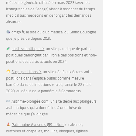
médecine générale diffusé en mars 2023 (avec les
iconographies de Sanaga) visant à redonner du temps
médical aux médecins en dénonçant les demandes
absurdes
cmgb.fr
, le site du club médical du Grand Boulogne
que je préside depuis 2025
parti-scientifique.fr
, un site parodique de partis
politiques dénonçant par l’ironie des positions et non-
positions des partis actuels en 2024
Stop-postillons.fr
, un site dédié aux écrans anti-
postillons dans l’espace public comme mesure
barrière dans les infections virales, lancé le 22 mars
2020, au début de la pandémie à Coronavirus
Asthme-plongée.com
, un site dédié aux plongeurs
asthmatiques qui a donné lieu à une thèse de
médecine que j’ai dirigée
Patrimoine Avesnois (59 – Nord)
: calvaires,
oratoires et chapelles, moulins, kiosques, églises,