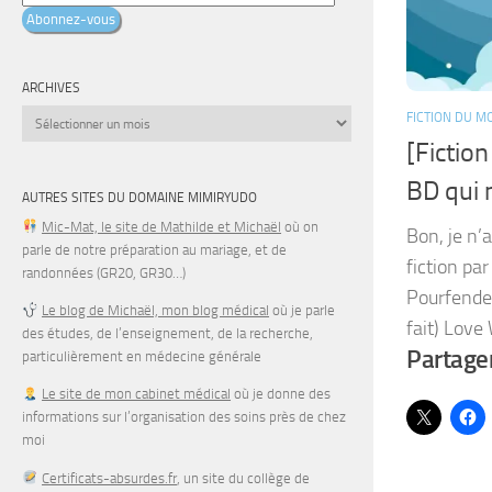
e-
Abonnez-vous
mail
ARCHIVES
Archives
FICTION DU M
[Fictio
BD qui m
AUTRES SITES DU DOMAINE MIMIRYUDO
Mic-Mat, le site de Mathilde et Michaël
où on
Bon, je n’
parle de notre préparation au mariage, et de
fiction par
randonnées (GR20, GR30…)
Pourfendeu
Le blog de Michaël, mon blog médical
où je parle
fait) Love 
des études, de l’enseignement, de la recherche,
Partager
particulièrement en médecine générale
Le site de mon cabinet médical
où je donne des
informations sur l’organisation des soins près de chez
moi
Certificats-absurdes.fr
, un site du collège de