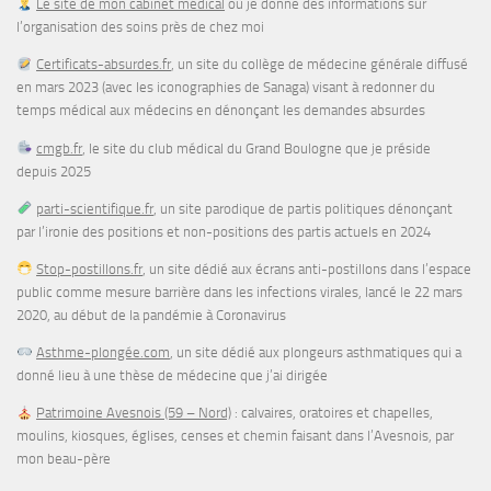
Le site de mon cabinet médical
où je donne des informations sur
l’organisation des soins près de chez moi
Certificats-absurdes.fr
, un site du collège de médecine générale diffusé
en mars 2023 (avec les iconographies de Sanaga) visant à redonner du
temps médical aux médecins en dénonçant les demandes absurdes
cmgb.fr
, le site du club médical du Grand Boulogne que je préside
depuis 2025
parti-scientifique.fr
, un site parodique de partis politiques dénonçant
par l’ironie des positions et non-positions des partis actuels en 2024
Stop-postillons.fr
, un site dédié aux écrans anti-postillons dans l’espace
public comme mesure barrière dans les infections virales, lancé le 22 mars
2020, au début de la pandémie à Coronavirus
Asthme-plongée.com
, un site dédié aux plongeurs asthmatiques qui a
donné lieu à une thèse de médecine que j’ai dirigée
Patrimoine Avesnois (59 – Nord)
: calvaires, oratoires et chapelles,
moulins, kiosques, églises, censes et chemin faisant dans l’Avesnois, par
mon beau-père