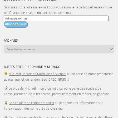
ABONNEZ-VOUS À CE BLOG PAR E-MAIL.
Saisissez votre adresse e-mail pour vous abonner à ce blog et recevoir une
notification de chaque nouvel article par e-mail.
Adresse
e-
Abonnez-vous
mail
ARCHIVES
Archives
AUTRES SITES DU DOMAINE MIMIRYUDO
Mic-Mat, le site de Mathilde et Michaël
où on parle de notre préparation
au mariage, et de randonnées (GR20, GR30…)
Le blog de Michaël, mon blog médical
où je parle des études, de
l’enseignement, de la recherche, particulièrement en médecine générale
Le site de mon cabinet médical
où je donne des informations sur
l’organisation des soins près de chez moi
Certificats-absurdes.fr
, un site du collège de médecine générale diffusé