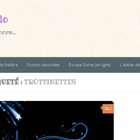
ore...
de théâtre
Fictions dessinées
Escape Game (en ligne)
L’atelier d
QUETÉ :
TROTTINETTES
2