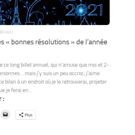
IER 2021
es « bonnes résolutions » de l’année
ire ce long billet annuel, qui n’amuse que moi et 2-
ersonnes… mais j’y suis un peu accroc, j’aime
ce bilan à un endroit où je le retrouverai, projeter
 je ferai en...
 :
Plus