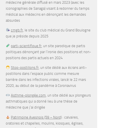
médecine générale diffusé en mars 2023 (avec les
iconographies de Sanaga) visant à redonner du temps
médical aux médecins en dénonçant les demandes
absurdes
cmgb.fr
, le site du club médical du Grand Boulogne
que je préside depuis 2025
parti-scientifique.fr
, un site parodique de partis
politiques dénonçant par l’ironie des positions et non-
positions des partis actuels en 2024
Stop-postillons.fr
, un site dédié aux écrans anti-
postillons dans l’espace public comme mesure
barrière dans les infections virales, lancé le 22 mars
2020, au début de la pandémie à Coronavirus
Asthme-plongée.com
, un site dédié aux plongeurs
asthmatiques qui a donné lieu à une thèse de
médecine que j’ai dirigée
Patrimoine Avesnois (59 – Nord)
: calvaires,
oratoires et chapelles, moulins, kiosques, églises,