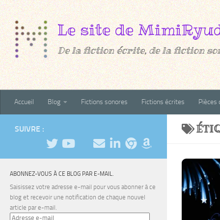
Au dessous du contenu
De la fiction écrite, de la fiction son
Accueil
Blog
Fictions sonores
Fictions écrites
Pièces 
ÉTI
SUIVRE :
ABONNEZ-VOUS À CE BLOG PAR E-MAIL.
Saisissez votre adresse e-mail pour vous abonner à ce
blog et recevoir une notification de chaque nouvel
article par e-mail.
Adresse