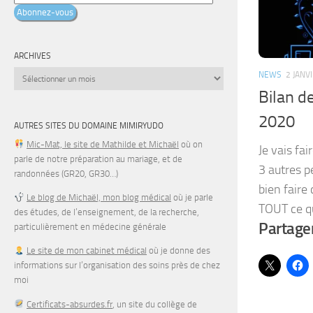
e-
Abonnez-vous
mail
ARCHIVES
Archives
NEWS
2 JANV
Bilan d
2020
AUTRES SITES DU DOMAINE MIMIRYUDO
Mic-Mat, le site de Mathilde et Michaël
où on
Je vais fa
parle de notre préparation au mariage, et de
3 autres p
randonnées (GR20, GR30…)
bien faire 
Le blog de Michaël, mon blog médical
où je parle
TOUT ce que
des études, de l’enseignement, de la recherche,
Partager
particulièrement en médecine générale
Le site de mon cabinet médical
où je donne des
informations sur l’organisation des soins près de chez
moi
Certificats-absurdes.fr
, un site du collège de