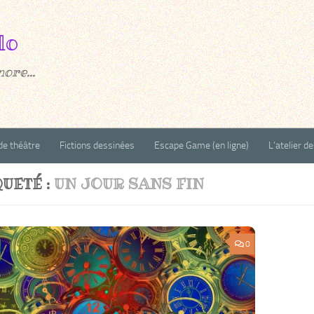
ore...
de théâtre
Fictions dessinées
Escape Game (en ligne)
L’atelier d
QUETÉ :
UN JOUR SANS FIN
0