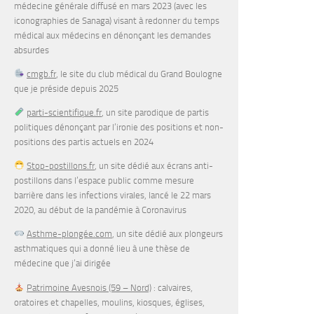
médecine générale diffusé en mars 2023 (avec les
iconographies de Sanaga) visant à redonner du temps
médical aux médecins en dénonçant les demandes
absurdes
cmgb.fr
, le site du club médical du Grand Boulogne
que je préside depuis 2025
parti-scientifique.fr
, un site parodique de partis
politiques dénonçant par l’ironie des positions et non-
positions des partis actuels en 2024
Stop-postillons.fr
, un site dédié aux écrans anti-
postillons dans l’espace public comme mesure
barrière dans les infections virales, lancé le 22 mars
2020, au début de la pandémie à Coronavirus
Asthme-plongée.com
, un site dédié aux plongeurs
asthmatiques qui a donné lieu à une thèse de
médecine que j’ai dirigée
Patrimoine Avesnois (59 – Nord)
: calvaires,
oratoires et chapelles, moulins, kiosques, églises,