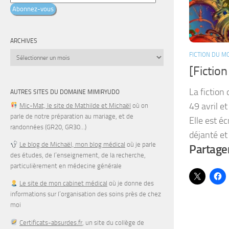
e-
Abonnez-vous
mail
ARCHIVES
Archives
FICTION DU M
[Fictio
La fiction 
AUTRES SITES DU DOMAINE MIMIRYUDO
49 avril e
Mic-Mat, le site de Mathilde et Michaël
où on
parle de notre préparation au mariage, et de
Elle est éc
randonnées (GR20, GR30…)
déjanté et 
Le blog de Michaël, mon blog médical
où je parle
Partager
des études, de l’enseignement, de la recherche,
particulièrement en médecine générale
Le site de mon cabinet médical
où je donne des
informations sur l’organisation des soins près de chez
moi
Certificats-absurdes.fr
, un site du collège de