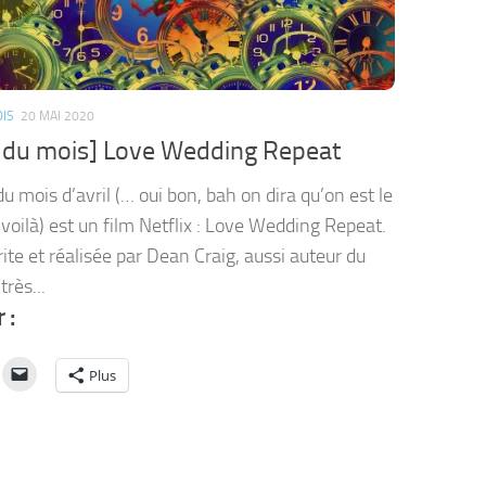
OIS
20 MAI 2020
n du mois] Love Wedding Repeat
du mois d’avril (… oui bon, bah on dira qu’on est le
t voilà) est un film Netflix : Love Wedding Repeat.
rite et réalisée par Dean Craig, aussi auteur du
très...
 :
Plus