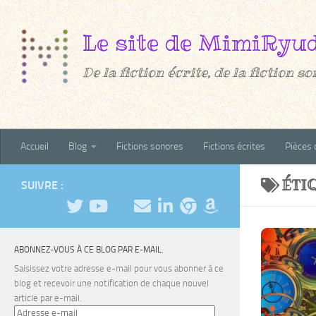
Au dessous du contenu
De la fiction écrite, de la fiction son
Accueil
Blog
Fictions sonores
Fictions écrites
Pièces 
ÉTI
SUIVRE :
ABONNEZ-VOUS À CE BLOG PAR E-MAIL.
Saisissez votre adresse e-mail pour vous abonner à ce
blog et recevoir une notification de chaque nouvel
article par e-mail.
Adresse