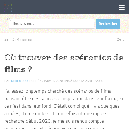
Au dessous du contenu
Rechercher :
AIDE À L'ÉCRITURE
2
Où trouver des scénarios de
films ?
PAR
MIMIRYUDO
· PUBLIÉ
12 JANVIER 2020
· MIS À JOUR
12 JANVIER 2020
J’ai assez longtemps cherché des scénarios de films
pouvant être des sources d’inspiration dans leur forme, si
ce n’est dans leur fond. C’était compliqué il y a quelques
années, il me semble… Et en refaisant une rapide
recherche début 2020, je me suis rendu compte
qu’internet croulait désormais sous les scénarios