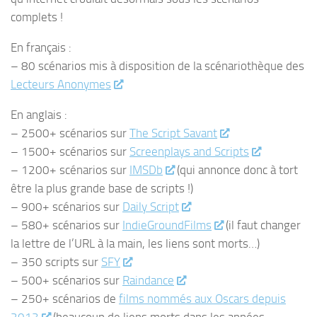
complets !
En français :
– 80 scénarios mis à disposition de la scénariothèque des
Lecteurs Anonymes
En anglais :
– 2500+ scénarios sur
The Script Savant
– 1500+ scénarios sur
Screenplays and Scripts
– 1200+ scénarios sur
IMSDb
(qui annonce donc à tort
être la plus grande base de scripts !)
– 900+ scénarios sur
Daily Script
– 580+ scénarios sur
IndieGroundFilms
(il faut changer
la lettre de l’URL à la main, les liens sont morts…)
– 350 scripts sur
SFY
– 500+ scénarios sur
Raindance
– 250+ scénarios de
films nommés aux Oscars depuis
2013
(beaucoup de liens morts dans les années