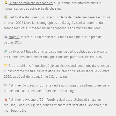
Le site de mon cabinet médical
où je donne des informations sur
l’organisation des soins près de chez moi
Certificats-absurdes.fr
, un site du collège de médecine générale diffusé
en mars 2023 (avec les iconographies de Sanaga) visant à redonner du
temps médical aux médecins en dénonçant les demandes absurdes
cmgb.fr
, le site du club médical du Grand Boulogne que je préside
depuis 2025
parti-scientifique.fr
, un site parodique de partis politiques dénonçant
par l’ironie des positions et non-positions des partis actuels en 2024
Stop-postillons.fr
, un site dédié aux écrans anti-postillons dans l’espace
public comme mesure barrière dans les infections virales, lancé le 22 mars
2020, au début de la pandémie à Coronavirus
Asthme-plongée.com
, un site dédié aux plongeurs asthmatiques qui a
donné lieu à une thèse de médecine que j’ai dirigée
Patrimoine Avesnois (59 – Nord)
: calvaires, oratoires et chapelles,
moulins, kiosques, églises, censes et chemin faisant dans l’Avesnois, par
mon beau-père