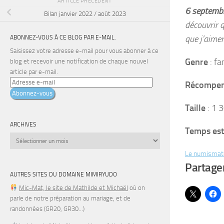
ARTICLE PRÉCÉDENT
6 septemb
Bilan janvier 2022 / août 2023
découvrir q
ABONNEZ-VOUS À CE BLOG PAR E-MAIL.
que j’aimer
Saisissez votre adresse e-mail pour vous abonner à ce
Genre
: fa
blog et recevoir une notification de chaque nouvel
article par e-mail.
Adresse
Récompens
e-
Abonnez-vous
mail
Taille
: 1 
ARCHIVES
Temps est
Archives
Le numismate
Partager
AUTRES SITES DU DOMAINE MIMIRYUDO
Mic-Mat, le site de Mathilde et Michaël
où on
parle de notre préparation au mariage, et de
randonnées (GR20, GR30…)