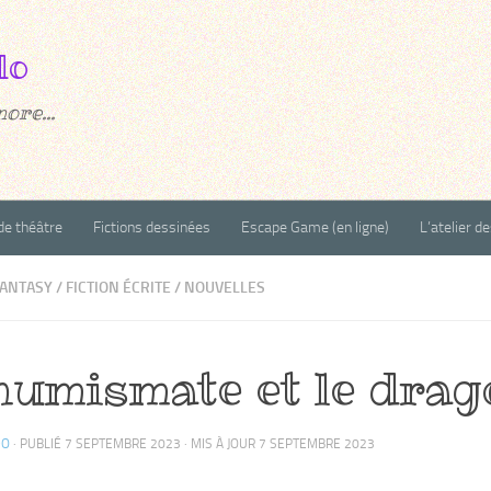
ore...
de théâtre
Fictions dessinées
Escape Game (en ligne)
L’atelier d
ANTASY
/
FICTION ÉCRITE
/
NOUVELLES
numismate et le drag
DO
· PUBLIÉ
7 SEPTEMBRE 2023
· MIS À JOUR
7 SEPTEMBRE 2023