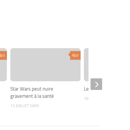
0
0
Star Wars peut nuire
Le dernier secret du 
gravement à la santé
10 AOÛT 2014
12 JUILLET 2005