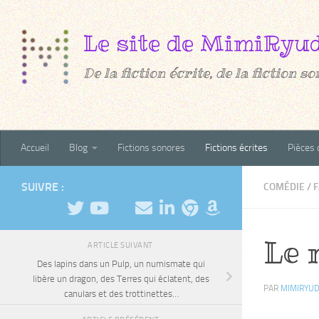
Au dessous du contenu
De la fiction écrite, de la fiction son
Accueil
Blog
Fictions sonores
Fictions écrites
Pièces 
SUIVRE :
COMÉDIE
/
F
Le 
ARTICLE SUIVANT
Des lapins dans un Pulp, un numismate qui
libère un dragon, des Terres qui éclatent, des
PAR
MIMIRYU
canulars et des trottinettes…