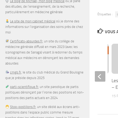
Le blog de Michaël, mon blog médical
où je parle
des études, de l’enseignement, de la recherche,
particulièrement en médecine générale
Étiquettes :
Le site de mon cabinet médical
où je donne des
informations sur l’organisation des soins près de chez
VOUS A
moi
Certificats-absurdes.fr
, un site du collège de
médecine générale diffusé en mars 2023 (avec les
0
iconographies de Sanaga) visant à redonner du temps
médical aux médecins en dénonçant les demandes
absurdes
cmgb.fr
, le site du club médical du Grand Boulogne
que je préside depuis 2025
Seule sur un océan boisée
Les
– E
parti-scientifique.fr
, un site parodique de partis
9 MARS 2011
politiques dénonçant par l’ironie des positions et non-
15 
positions des partis actuels en 2024
Stop-postillons.fr
, un site dédié aux écrans anti-
postillons dans l’espace public comme mesure
barrière dans les infections virales, lancé le 22 mars