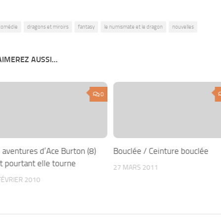
comédie
dragons et miroirs
fantasy
le numismate et le dragon
nouvelles
IMEREZ AUSSI...
0
 aventures d’Ace Burton (8)
Bouclée / Ceinture bouclée
t pourtant elle tourne
27 MARS 2011
FÉVRIER 2010