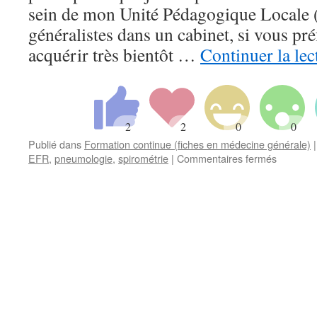
sein de mon Unité Pédagogique Locale 
généralistes dans un cabinet, si vous pré
acquérir très bientôt …
Continuer la le
Publié dans
Formation continue (fiches en médecine générale)
|
sur
EFR
,
pneumologie
,
spirométrie
|
Commentaires fermés
[FMC]
Interprét
une
spiromét