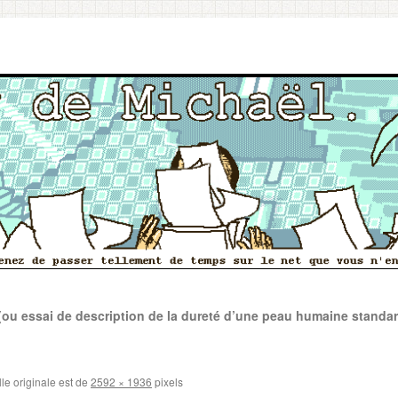
u essai de description de la dureté d’une peau humaine standar
lle originale est de
2592 × 1936
pixels