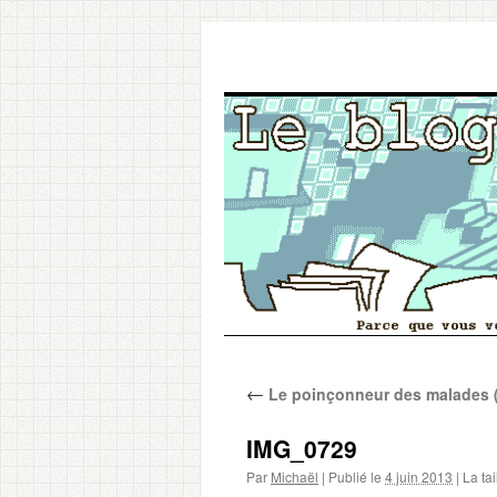
Aller
←
Le poinçonneur des malades (o
au
contenu
IMG_0729
Par
Michaël
|
Publié le
4 juin 2013
|
La tai