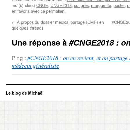
mot(s)-clé(s)
CNGE
,
CNGE2018
,
congrès
,
marguerite
,
poster
,
p
en favoris avec
ce permalien
.
←
A propos du dossier médical partagé (DMP) en
#CNGE2018
quelques threads
Une réponse à
#CNGE2018 : on 
Ping :
#CNGE2018 : on en revient, et on partage !
médecin généraliste
Le blog de Michaël