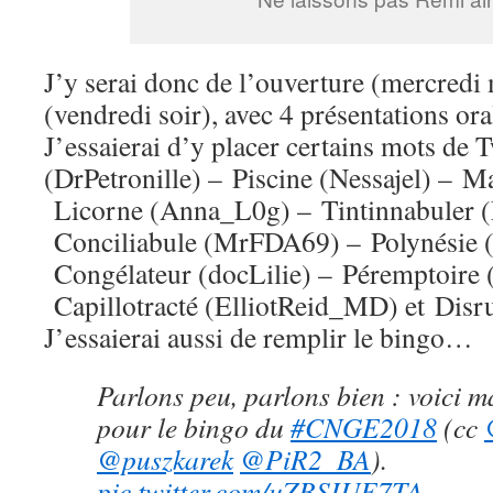
J’y serai donc de l’ouverture (mercredi m
(vendredi soir), avec 4 présentations oral
J’essaierai d’y placer certains mots de 
(DrPetronille) – Piscine (Nessajel) – M
Licorne (Anna_L0g) – Tintinnabuler 
Conciliabule (MrFDA69) – Polynésie 
Congélateur (docLilie) – Péremptoire
Capillotracté (ElliotReid_MD) et Disru
J’essaierai aussi de remplir le bingo…
Parlons peu, parlons bien : voici m
pour le bingo du
#CNGE2018
(cc
@puszkarek
@PiR2_BA
).
pic.twitter.com/uZBSIUE7TA