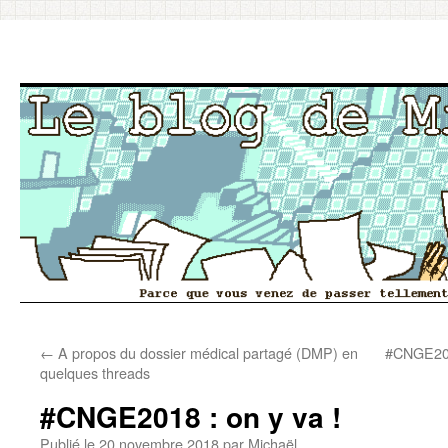
Aller
←
A propos du dossier médical partagé (DMP) en
#CNGE2018
au
quelques threads
contenu
#CNGE2018 : on y va !
Publié le
20 novembre 2018
par
Michaël