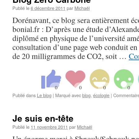
Publié le
6 décembre 2011
par
Michaël
Dorénavant, ce blog sera entièrement éco
bonial.fr : D’après une étude d’Alexan
diplômé en physique de l’université amé
consultation d’une page web conduit en
de 20 milligrammes de CO2, soit …
Con
Publié dans
Le blog
|
Marqué avec
blog
,
écologie
|
Commentaire
Je suis en-tête
Publié le
11 novembre 2011
par
Michaël
Un énorme merci à Shnouk/Schnouk pou