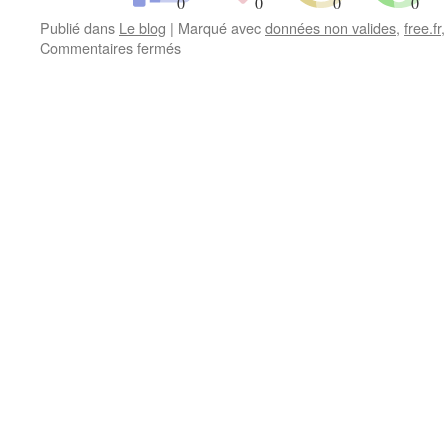
Publié dans
Le blog
|
Marqué avec
données non valides
,
free.fr
sur
Commentaires fermés
Le
blog
a
retourné
des
données
non
valides.
Et
moi
j’ai
retourné
le
blog.