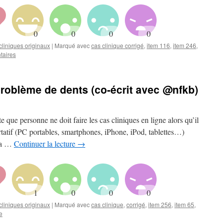
liniques originaux
|
Marqué avec
cas clinique corrigé
,
item 116
,
item 246
,
taires
problème de dents (co-écrit avec @nfkb)
 que personne ne doit faire les cas cliniques en ligne alors qu’il
ortatif (PC portables, smartphones, iPhone, iPod, tablettes…)
s a …
Continuer la lecture
→
liniques originaux
|
Marqué avec
cas clinique
,
corrigé
,
item 256
,
item 65
,
e