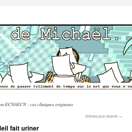
on ECN/iECN : cas cliniques originaux
Articles plus récents
→
il fait uriner