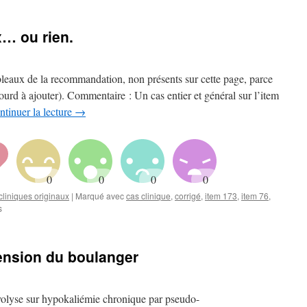
x… ou rien.
eaux de la recommandation, non présents sur cette page, parce
rd à ajouter). Commentaire : Un cas entier et général sur l’item
ntinuer la lecture
→
liniques originaux
|
Marqué avec
cas clinique
,
corrigé
,
item 173
,
item 76
,
sur
s
Cas
n°6
corrigé
tension du boulanger
–
Toux…
ou
rien.
lyse sur hypokaliémie chronique par pseudo-