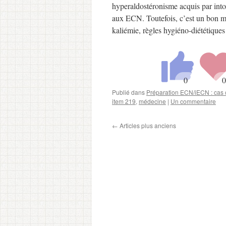
hyperaldostéronisme acquis par into
aux ECN. Toutefois, c’est un bon m
kaliémie, règles hygiéno-diététiqu
Publié dans
Préparation ECN/iECN : cas c
item 219
,
médecine
|
Un commentaire
←
Articles plus anciens