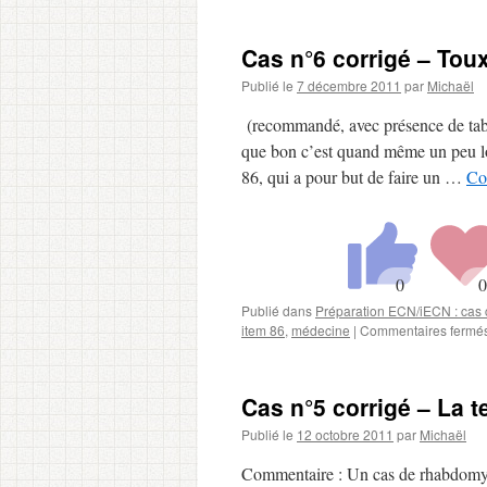
Cas n°6 corrigé – Tou
Publié le
7 décembre 2011
par
Michaël
(recommandé, avec présence de tabl
que bon c’est quand même un peu lou
86, qui a pour but de faire un …
Co
Publié dans
Préparation ECN/iECN : cas c
item 86
,
médecine
|
Commentaires fermé
Cas n°5 corrigé – La 
Publié le
12 octobre 2011
par
Michaël
Commentaire : Un cas de rhabdomyo