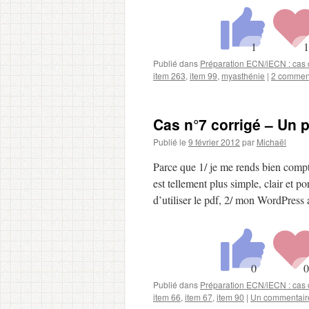
Publié dans
Préparation ECN/iECN : cas c
item 263
,
item 99
,
myasthénie
|
2 commen
Cas n°7 corrigé – Un 
Publié le
9 février 2012
par
Michaël
Parce que 1/ je me rends bien compte
est tellement plus simple, clair et p
d’utiliser le pdf, 2/ mon WordPres
Publié dans
Préparation ECN/iECN : cas c
item 66
,
item 67
,
item 90
|
Un commentair