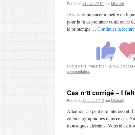
Publié le
11 avril 2013
par
Michaël
Je vais commencer à mettre en ligne u
pour la (ma) première conférence de
le printemps …
Continuer la lectur
Publié dans
Préparation ECN/iECN : cas c
commentaires
Cas n°8 corrigé – I fe
Publié le
15 août 2012
par
Michaël
Attention : il peut être intéressant
cinématographiques dans ce cas. Sino
moustiques africains. Vous allez f