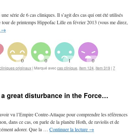
ne série de 6 cas cliniques. Il s’agit des cas qui ont été utilisés
 tour de printemps Hippofac Lille en février 2013 (vous me direz,
e
→
liniques originaux
|
Marqué avec
cas clinique
,
item 124
,
item 319
|
7
lt a great disturbance in the Force…
 d’avoir vu l’Empire Contre-Attaque pour comprendre les références
n, dans ce cas, on parle de la planète Hoth, de raviolis et de
orcément adorer. Que la …
Continuer la lecture
→