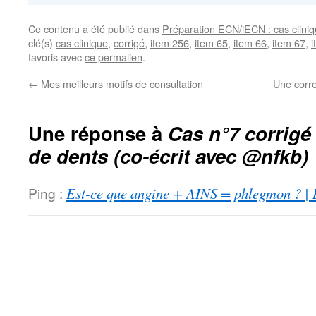
Ce contenu a été publié dans
Préparation ECN/iECN : cas cliniq
clé(s)
cas clinique
,
corrigé
,
item 256
,
item 65
,
item 66
,
item 67
,
i
favoris avec
ce permalien
.
←
Mes meilleurs motifs de consultation
Une corre
Une réponse à
Cas n°7 corrigé
de dents (co-écrit avec @nfkb)
Ping :
Est-ce que angine + AINS = phlegmon ? |