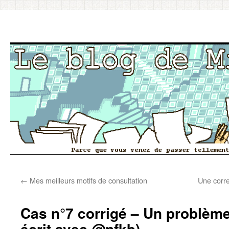
Aller
←
Mes meilleurs motifs de consultation
Une corre
au
contenu
Cas n°7 corrigé – Un problème
écrit avec @nfkb)