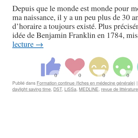
Depuis que le monde est monde pour moi
ma naissance, il y a un peu plus de 30 a
d’horaire a toujours existé. Plus précisé
idée de Benjamin Franklin en 1784, m
lecture
→
Publié dans
Formation continue (fiches en médecine générale)
|
daylight saving time
,
DST
,
LiSSa
,
MEDLINE
,
revue de littérature