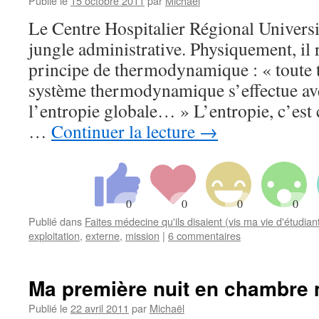
Publié le
15 octobre 2011
par
Michaël
Le Centre Hospitalier Régional Univers
jungle administrative. Physiquement, i
principe de thermodynamique : « toute 
système thermodynamique s’effectue av
l’entropie globale… » L’entropie, c’est 
…
Continuer la lecture
→
Publié dans
Faites médecine qu'ils disaient (vis ma vie d'étudia
exploitation
,
externe
,
mission
|
6 commentaires
Ma première nuit en chambre 
Publié le
22 avril 2011
par
Michaël