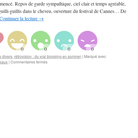
mencé. Repos de garde sympathique, ciel clair et temps agréable,
s guilli-guillis dans le cheveu, ouverture du festival de Cannes… De
Continuer la lecture
→
ge divers, rétrovision : du vrai blogging en somme)
|
Marqué avec
sur
eaux
|
Commentaires fermés
Le
Seigneur
des
Impôts