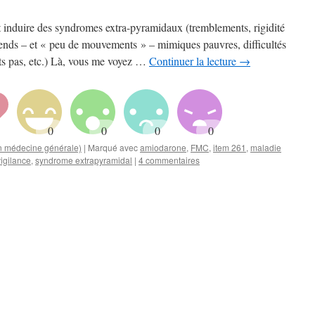
 induire des syndromes extra-pyramidaux (tremblements, rigidité
tends – et « peu de mouvements » – mimiques pauvres, difficultés
ts pas, etc.) Là, vous me voyez …
Continuer la lecture
→
en médecine générale)
|
Marqué avec
amiodarone
,
FMC
,
item 261
,
maladie
igilance
,
syndrome extrapyramidal
|
4 commentaires