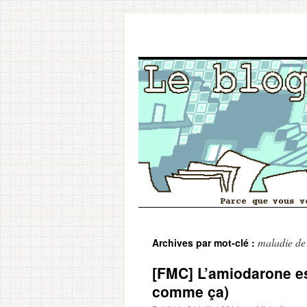
Aller
maladie de
Archives par mot-clé :
au
[FMC] L’amiodarone e
contenu
comme ça)