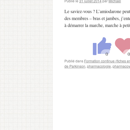
Publié le
31 juillet 2014
par
Michaël
Le saviez-vous ? L’amiodarone peut
des membres – bras et jambes, j’en
à démarrer la marche, marche à peti
Publié dans
Formation continue (fiches 
de Parkinson
,
pharmacologie
,
pharmacov