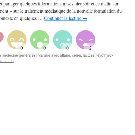
, et partager quelques informations mises hier soir et ce matin sur
ment » sur le traitement médiatique de la nouvelle formulation du
contexte en quelques …
Continuer la lecture
→
en médecine générale)
|
Marqué avec
affaire
,
céleri
,
lactose
,
levothyrox
,
entaires