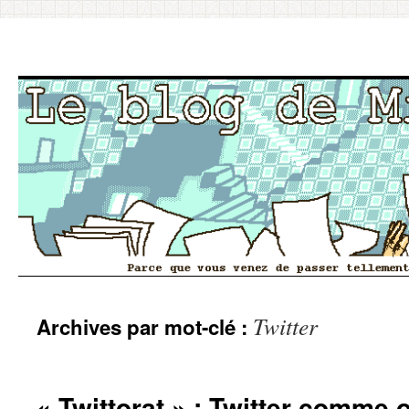
Aller
Twitter
Archives par mot-clé :
au
contenu
« Twittorat » : Twitter comme o