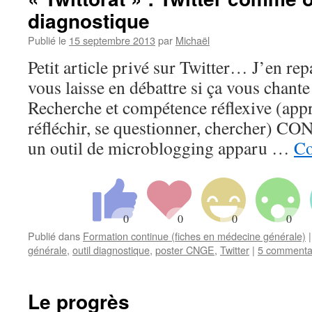
diagnostique
Publié le
15 septembre 2013
par
Michaël
Petit article privé sur Twitter… J’en repa
vous laisse en débattre si ça vous chant
Recherche et compétence réflexive (appr
réfléchir, se questionner, chercher) C
un outil de microblogging apparu …
Co
Publié dans
Formation continue (fiches en médecine générale)
|
générale
,
outil diagnostique
,
poster CNGE
,
Twitter
|
5 commenta
Le progrès