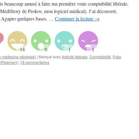
is beaucoup amusé à faire ma première vraie comptabilité libérale,
e MédiStory de Prokov, mon logiciel médical). J’ai découvert,
et Agapro quelques bases. …
Continuer la lecture
→
en médecine générale)
|
Marqué avec
Activité libérale
,
Comptabilité
,
Frais
giPaiement
|
18 commentaires