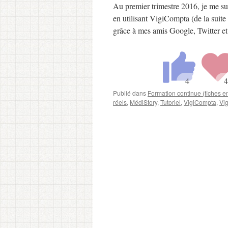
Au premier trimestre 2016, je me su
en utilisant VigiCompta (de la suit
grâce à mes amis Google, Twitter 
Publié dans
Formation continue (fiches 
réels
,
MédiStory
,
Tutoriel
,
VigiCompta
,
Vi