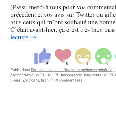
(Pssst, merci à tous pour vos commentair
précédent et vos avis sur Twitter ou ail
tous ceux qui m’ont souhaité une bonne t
C’était avant-hier, ça c’est très bien pa
lecture
→
Publié dans
Formation continue (fiches en médecine générale)
|
esoméprazole
,
INEXIUM
,
IPP
,
lansoprazole
,
long cours
,
MOPR
ulcère
,
Zollinger-Ellison
|
140 commentaires