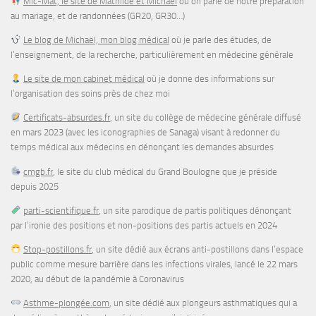
Mic-Mat, le site de Mathilde et Michaël
où on parle de notre préparation
au mariage, et de randonnées (GR20, GR30…)
Le blog de Michaël, mon blog médical
où je parle des études, de
l’enseignement, de la recherche, particulièrement en médecine générale
Le site de mon cabinet médical
où je donne des informations sur
l’organisation des soins près de chez moi
Certificats-absurdes.fr
, un site du collège de médecine générale diffusé
en mars 2023 (avec les iconographies de Sanaga) visant à redonner du
temps médical aux médecins en dénonçant les demandes absurdes
cmgb.fr
, le site du club médical du Grand Boulogne que je préside
depuis 2025
parti-scientifique.fr
, un site parodique de partis politiques dénonçant
par l’ironie des positions et non-positions des partis actuels en 2024
Stop-postillons.fr
, un site dédié aux écrans anti-postillons dans l’espace
public comme mesure barrière dans les infections virales, lancé le 22 mars
2020, au début de la pandémie à Coronavirus
Asthme-plongée.com
, un site dédié aux plongeurs asthmatiques qui a