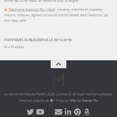
donné lieu à une thèse de médecine que j’ai dirigée
Patrimoine Avesnois (59 – Nord)
: calvaires, oratoires et chapelles,
moulins, kiosques, églises, censes et chemin faisant dans l’Avesnois, par
mon beau-père
STATISTIQUES DU BLOG (DEPUIS LE 29/12/2019)
34 415 visites
Le site de MimiRyudo ©2007-2026. Licence CC-BY (sauf mention contraire).
Fièrement propulsé par
- Conçu par
Allez sur Hueman Pro