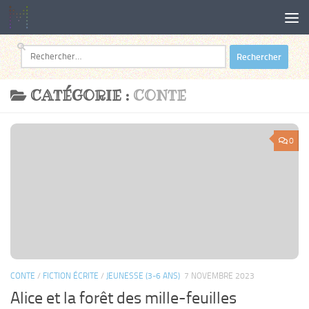
Au dessous du contenu
Rechercher :
CATÉGORIE :
CONTE
0
CONTE
/
FICTION ÉCRITE
/
JEUNESSE (3-6 ANS)
7 NOVEMBRE 2023
Alice et la forêt des mille-feuilles