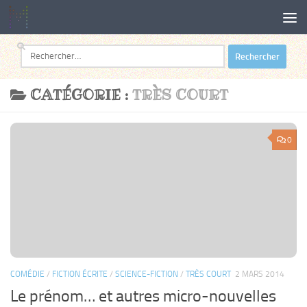
Au dessous du contenu
Rechercher :
CATÉGORIE :
TRÈS COURT
0
COMÉDIE
/
FICTION ÉCRITE
/
SCIENCE-FICTION
/
TRÈS COURT
2 MARS 2014
Le prénom… et autres micro-nouvelles