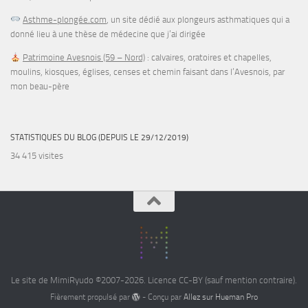
Asthme-plongée.com
, un site dédié aux plongeurs asthmatiques qui a
donné lieu à une thèse de médecine que j’ai dirigée
Patrimoine Avesnois (59 – Nord)
: calvaires, oratoires et chapelles,
moulins, kiosques, églises, censes et chemin faisant dans l’Avesnois, par
mon beau-père
STATISTIQUES DU BLOG (DEPUIS LE 29/12/2019)
34 415 visites
Le site de MimiRyudo ©2007-2026. Licence CC-BY (sauf mention contraire).
Fièrement propulsé par
- Conçu par
Allez sur Hueman Pro