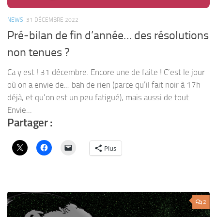
NEWS
31 DÉCEMBRE 2022
Pré-bilan de fin d’année… des résolutions
non tenues ?
Ca y est ! 31 décembre. Encore une de faite ! C’est le jour
où on a envie de… bah de rien (parce qu’il fait noir à 17h
déjà, et qu’on est un peu fatigué), mais aussi de tout.
Envie...
Partager :
Plus
2