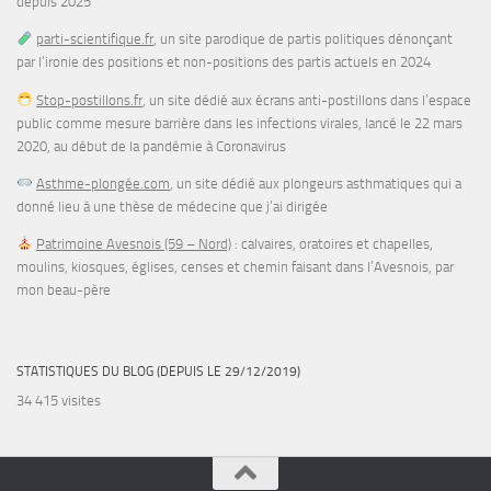
depuis 2025
parti-scientifique.fr
, un site parodique de partis politiques dénonçant
par l’ironie des positions et non-positions des partis actuels en 2024
Stop-postillons.fr
, un site dédié aux écrans anti-postillons dans l’espace
public comme mesure barrière dans les infections virales, lancé le 22 mars
2020, au début de la pandémie à Coronavirus
Asthme-plongée.com
, un site dédié aux plongeurs asthmatiques qui a
donné lieu à une thèse de médecine que j’ai dirigée
Patrimoine Avesnois (59 – Nord)
: calvaires, oratoires et chapelles,
moulins, kiosques, églises, censes et chemin faisant dans l’Avesnois, par
mon beau-père
STATISTIQUES DU BLOG (DEPUIS LE 29/12/2019)
34 415 visites