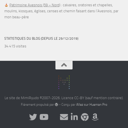
Patrimoine Avesnois (59 – Nord)
: calvaires, oratoires et chapelles,
moulins, kiosques, églises, censes et chemin faisant dans l’Avesnois, par
mon beau-père
STATISTIQUES DU BLOG (DEPUIS LE 29/12/2019)
34 415 visites
Le site de MimiRyudo ©2007-2026. Licence CC-BY (sauf mention contraire).
Fièrement propulsé par
- Conçu par
Allez sur Hueman Pro