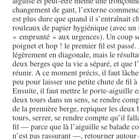
aiguise et peut-être même une tronçonn
changement de gant, l’externe commence
est plus dure que quand il s’entraînait ch
rouleaux de papier hygiénique (avec un s
« emprunté » aux urgences). Un coup 
poignet et hop ! le premier fil est passé.
légèrement en diagonale, mais le résultat e
deux berges que la vie a séparé, et que l
réunir. A ce moment précis, il faut lâcher
peu pour laisser une petite chute de fil à
Ensuite, il faut mettre le porte-aiguille en
deux tours dans un sens, se rendre compte
de la première berge, repiquer les deux 
tours, serrer, se rendre compte qu’il falla
fil — parce que là l’aiguille se balade 
n’est pas rassurant —, retourner autour 