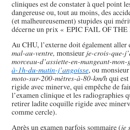
cliniques est de constater à quel point l
dangereuse ou, tout au moins, des accid
(et malheureusement) stupides qui mérit
décerne un prix « EPIC FAIL OF THE
Au CHU, l’externe doit également alle
mal-au-ventre,
monsieur
je-crois-que-j
morceau-d’assiette-en-mangeant-mon-
à-1h-du-matin-j’angoisse
, ou monsieu
moto-sur-200-mètres-à-80-km/h
qui est
rigide avec minerve, qui empêche de fa
l’examen clinique et les radiographies 
retirer ladite coquille rigide avec minerv
comme cercle).
Après un examen parfois sommaire (
je 