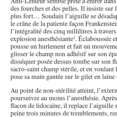
Anti-Lenteur semble prête à entrer dans 
des fourches et des pelles. Il insiste sur
plus fort… Soudain l’aiguille se désadap
le crâne de la patiente façon Frankenstein
l’intégralité des cinq millilitres à traver
explosion anesthésiante
. Éclaboussée et
1
pousse un hurlement et fait un mouvemen
glisser le champ non adhésif sur son épa
disséquer posée dessus tombe sur son fl
sacro-saint champ stérile, et en voulant 
pose sa main gantée sur le gilet en laine
Au point de non-stérilité atteint, l’exter
poursuivre au moins l’anesthésie. Après 
flacon de lidocaïne, il replace l’aiguille 
peine trois minutes de tremblements, re