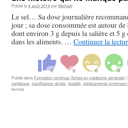
Publié le
6 août 2014
par
Michaël
Le sel… Sa dose journalière recommandé
jour ; sa dose consommée est autour de 
dont environ 3 g depuis la salière et 5 
dans les aliments. …
Continuer la lectu
Publié dans
Formation continue (fiches en médecine générale)
|
cardiaque
,
insuffisance rénale
,
laxatifs
,
médicaments contenant 
sur
fermés
[FMC]
Saucisson,
effervescence
et
laxatifs
: