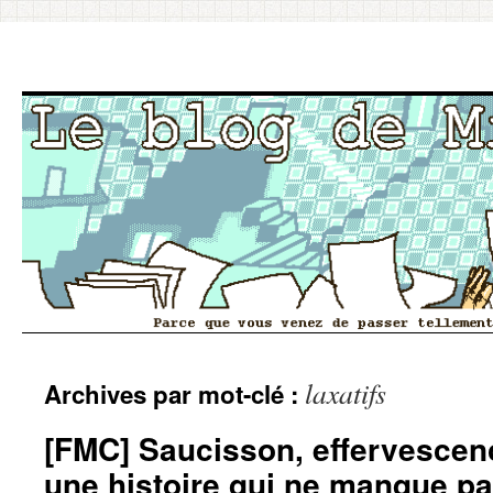
Aller
laxatifs
Archives par mot-clé :
au
contenu
[FMC] Saucisson, effervescence
une histoire qui ne manque pa