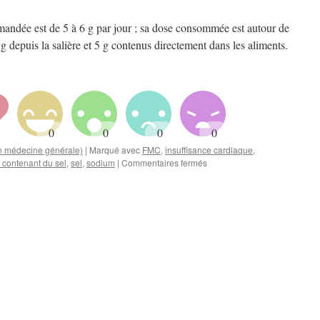
andée est de 5 à 6 g par jour ; sa dose consommée est autour de
g depuis la salière et 5 g contenus directement dans les aliments.
en médecine générale)
|
Marqué avec
FMC
,
insuffisance cardiaque
,
sur
contenant du sel
,
sel
,
sodium
|
Commentaires fermés
[FMC]
Saucisson,
effervescence
et
laxatifs
:
une
histoire
qui
ne
manque
pas