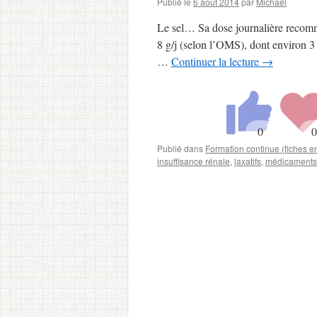
Publié le
6 août 2014
par
Michaël
Le sel… Sa dose journalière recomm
8 g/j (selon l’OMS), dont environ 3 
…
Continuer la lecture
→
Publié dans
Formation continue (fiches 
insuffisance rénale
,
laxatifs
,
médicaments 