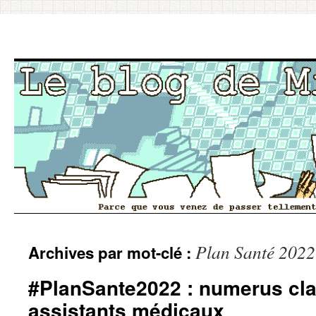
Aller
Plan Santé 2022
Archives par mot-clé :
au
contenu
#PlanSante2022 : numerus cl
assistants médicaux