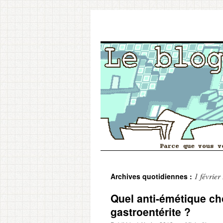
Aller
1 février
Archives quotidiennes :
au
Quel anti-émétique ch
contenu
gastroentérite ?