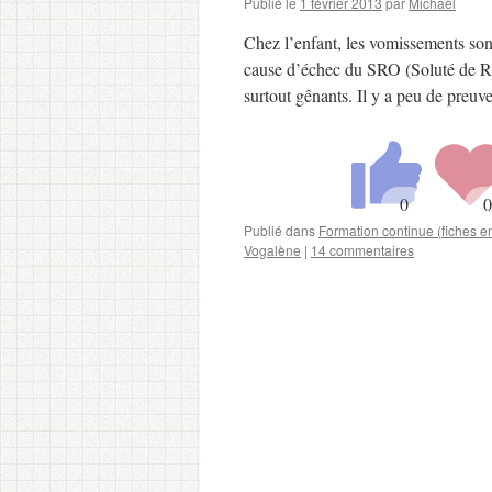
Publié le
1 février 2013
par
Michaël
Chez l’enfant, les vomissements sont
cause d’échec du SRO (Soluté de Ré
surtout gênants. Il y a peu de preuv
Publié dans
Formation continue (fiches 
Vogalène
|
14 commentaires