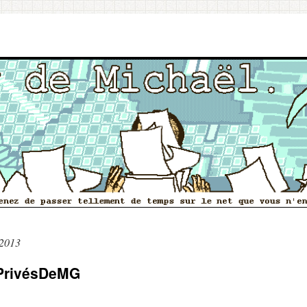
 2013
PrivésDeMG