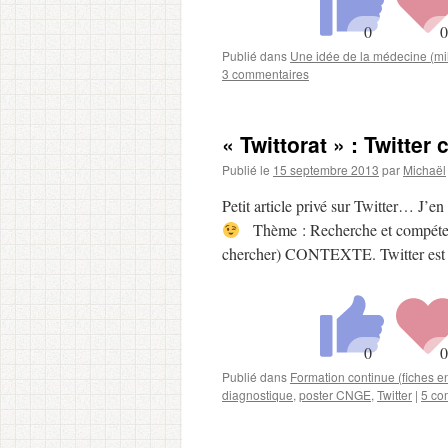
Publié dans
Une idée de la médecine (mil
3 commentaires
« Twittorat » : Twitte
Publié le
15 septembre 2013
par
Michaël
Petit article privé sur Twitter… J’en 
Thème : Recherche et compétence 
chercher) CONTEXTE. Twitter est 
Publié dans
Formation continue (fiches 
diagnostique
,
poster CNGE
,
Twitter
|
5 co