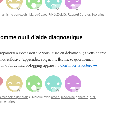
itantisme ponctuel)
|
Marqué avec
PrivésDeMG
,
Rapport Cordier
,
Scolarius
|
r comme outil d’aide diagnostique
reparlerai à l’occasion ; je vous laisse en débattre si ça vous chante
réflexive (apprendre, soigner, réfléchir, se questionner,
un outil de microblogging apparu …
Continuer la lecture
→
en médecine générale)
|
Marqué avec
article
,
médecine générale
,
outil
mmentaires