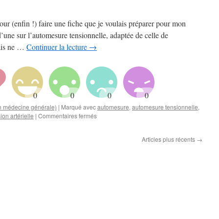
ur (enfin !) faire une fiche que je voulais préparer pour mon
d’une sur l’automesure tensionnelle, adaptée de celle de
ais ne …
Continuer la lecture
→
en médecine générale)
|
Marqué avec
automesure
,
automesure tensionnelle
,
sur
ion artérielle
|
Commentaires fermés
Fiche
de
Articles plus récents
→
prescription
pour
automesure
tensionnelle