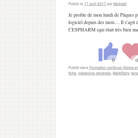
Publié le
17 avril 2017
par
Michaël
Je profite de mon lundi de Pâques po
logiciel depuis des mois… Il s’agit 
CESPHARM (qui était très bien m
Publié dans
Formation continue (fiches 
fiche
,
médecine générale
,
MédiStory
,
tens