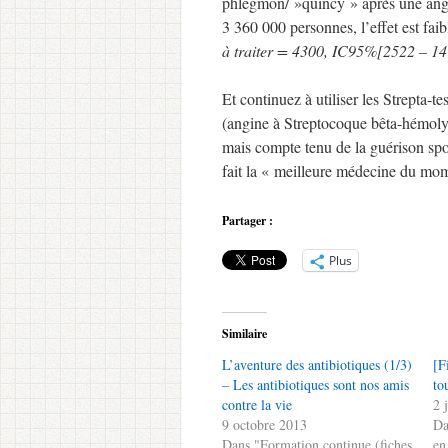
phlegmon/ »quincy » après une an
3 360 000 personnes, l’effet est faib
à traiter = 4300, IC95%[2522 – 14
Et continuez à utiliser les Strepta-t
(angine à Streptocoque bêta-hémolyt
mais compte tenu de la guérison sp
fait la « meilleure médecine du m
Partager :
Plus
Similaire
L’aventure des antibiotiques (1/3)
[F
– Les antibiotiques sont nos amis
to
contre la vie
2 
9 octobre 2013
Da
Dans "Formation continue (fiches
en