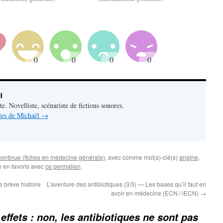
l
e. Novelliste, scénariste de fictions sonores.
cles de Michaël
→
ontinue (fiches en médecine générale)
, avec comme mot(s)-clé(s)
angine
,
e en favoris avec
ce permalien
.
e brève histoire
L’aventure des antibiotiques (3/3) — Les bases qu’il faut en
avoir en médecine (ECN / iECN)
→
effets : non, les antibiotiques ne sont pas