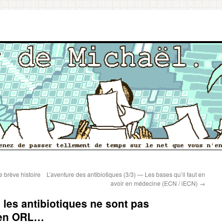
e brève histoire
L’aventure des antibiotiques (3/3) — Les bases qu’il faut en
avoir en médecine (ECN / iECN)
→
, les antibiotiques ne sont pas
 en ORL…