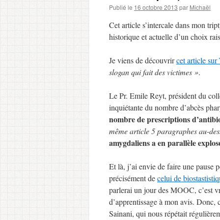
Publié le
16 octobre 2013
par
Michaël
Cet article s’intercale dans mon trip
historique et actuelle d’un choix rais
Je viens de découvrir
cet article sur
slogan qui fait des victimes »
.
Le Pr. Emile Reyt, président du col
inquiétante du nombre d’abcès phary
nombre de prescriptions d’antibi
même article 5 paragraphes au-des
amygdaliens a en parallèle explo
Et là, j’ai envie de faire une pau
précisément de
celui de biostastisti
parlerai un jour des MOOC, c’est vr
d’apprentissage à mon avis. Donc, ce
Sainani, qui nous répétait régulièr