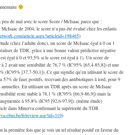
mmentaire
n peu de mal avec le score Score / McIsaac parce que :
 McIsaac de 2004, le score n’a pas été évalué chez les enfants
network.com/article.aspx?articleid=198485
)
tude (chez l’adulte donc), un score de McIsaac égal à 0 ou 1
réaliser de TDR, grâce à une bonne valeur prédictive négative
 est égal à 0 et 93,5% si le score est égal à 1). Un score de
 à 2 avait une sensibilité de 76,7 % (IC95% [65,4-85,8]) et une
8% (IC95% [37,7-50,1]). Ce qui signifie qu’en utilisant le score de
 a 57% de faux positifs, recevant des antibiotiques à tord, pour 9
s annuelles. En utilisant un TDR après un score de McIsaac
sensibilité reste stable à 78,1 % (IC95% [66,9-86,9]) mais la
rès augmentée à 95,8% (IC95 [92,6-97,9]). (même étude)
rticle dans Minerva confirmant la supériorité du TDR
rva-ebm.be/fr/review.asp?id=319
)
 la première fois que je vois un tel résultat positif en faveur du