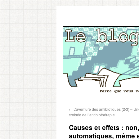
Aller
←
L’aventure des antibiotiques (2/3) – Un
au
croisée de l’antibiothérapie
contenu
Causes et effets : non
automatiques, même