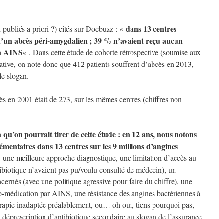
dans 13 centres
publiés a priori ?) cités sur Docbuzz : «
 d’un abcès péri-amygdalien ; 39 % n’avaient reçu aucun
un AINS
« . Dans cette étude de cohorte rétrospective (soumise aux
tive, on note donc que 412 patients souffrent d’abcès en 2013,
le slogan.
ès en 2001 était de 273, sur les mêmes centres (chiffres non
n qu’on pourrait tirer de cette étude : en 12 ans, nous notons
mentaires dans 13 centres sur les 9 millions d’angines
: une meilleure approche diagnostique, une limitation d’accès au
tibiotique n’avaient pas pu/voulu consulté de médecin), un
cernés (avec une politique agressive pour faire du chiffre), une
to-médication par AINS, une résistance des angines bactériennes à
hérapie inadaptée préalablement, ou… oh oui, tiens pourquoi pas,
 déprescription d’antibiotique secondaire au slogan de l’assurance