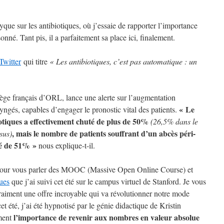
tyque sur les antibiotiques, où j’essaie de rapporter l’importance
onné. Tant pis, il a parfaitement sa place ici, finalement.
 Twitter
qui titre
« Les antibiotiques, c’est pas automatique : un
lège français d’ORL, lance une alerte sur l’augmentation
« Le
ngés, capables d’engager le pronostic vital des patients.
otiques a effectivement chuté de plus de 50%
(26,5% dans le
, mais le nombre de patients souffrant d’un abcès péri-
sus)
sé de 51% »
nous explique-t-il.
se pour vous parler des MOOC (Massive Open Online Course) et
ques
que j’ai suivi cet été sur le campus virtuel de Stanford. Je vous
aiment une offre incroyable qui va révolutionner notre mode
t été, j’ai été hypnotisé par le génie didactique de Kristin
l’importance de revenir aux nombres en valeur absolue
ement