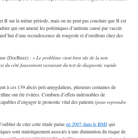
 et B sur la même période, mais on ne peut pas conclure que B est
endrier qui ont amené les polémiques d’autisme causé par vaccin
urd’hui d’une recrudescence de rougeole et d’oreillons chez des
hrase (DocBuzz) :
« Le problème vient bien sûr de la non
ssi du côté faussement rassurant du test de diagnostic rapide
ment à ces 139 abcès péri-amygdaliens, plusieurs centaines de
illine ont été évitées. Combien d’effets indésirables de
 capables d’engager le pronostic vital des patients
(pour reprendre
d’oublier de citer cette étude parue
en 2007 dans le BMJ
qui
tiques sont statistiquement associés à une diminution du risque de