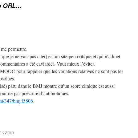
en ORL…
x me permettre.
t que je ne vais pas citer) est un site peu critique et qui n’admet
commentaires a été caviardé). Vaut mieux l’éviter.
 MOOC pour rappeler que les variations relatives ne sont pas les
bsolues.
isé) paru dans le BMJ montre qu’un score clinique est aussi
pour ne pas prescrire d’antibiotiques.
nt/347/bmj.f5806
h 00 min