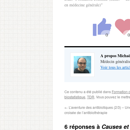
en médecine générale)"
A propos Michaë
Médecin généralist
Voir tous les arti
Ce contenu a été publié dans
Formation c
biostatistique
,
TDR
. Vous pouvez le mettr
←
L’aventure des antibiotiques (2/3) – Un
croisée de l’antibiothérapie
6 réponses à
Causes et 