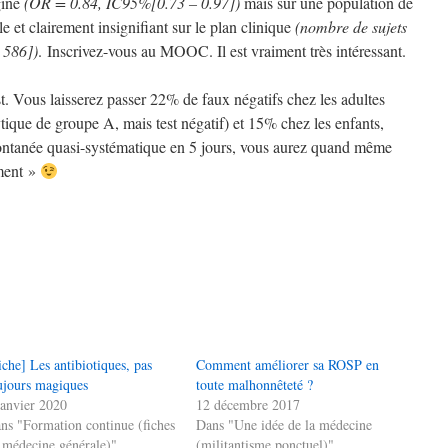
gine
(OR = 0.84, IC95%[0.73 – 0.97])
mais sur une population de
le et clairement insignifiant sur le plan clinique
(nombre de sujets
 586])
. Inscrivez-vous au MOOC. Il est vraiment très intéressant.
est. Vous laisserez passer 22% de faux négatifs chez les adultes
ique de groupe A, mais test négatif) et 15% chez les enfants,
ontanée quasi-systématique en 5 jours, vous aurez quand même
oment »
iche] Les antibiotiques, pas
Comment améliorer sa ROSP en
ujours magiques
toute malhonnêteté ?
janvier 2020
12 décembre 2017
ns "Formation continue (fiches
Dans "Une idée de la médecine
 médecine générale)"
(militantisme ponctuel)"