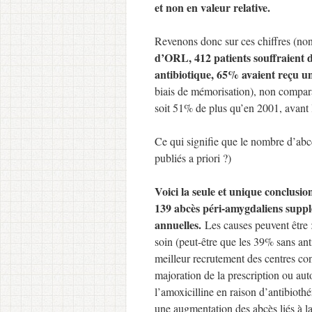
et non en valeur relative.
Revenons donc sur ces chiffres (non 
d’ORL,
412 patients souffraient
antibiotique, 65% avaient reçu 
biais de mémorisation), non compara
soit 51% de plus qu’en 2001, avant 
Ce qui signifie que le nombre d’abc
publiés a priori ?)
Voici la seule et unique conclusio
139 abcès péri-amygdaliens supplé
annuelles.
Les causes peuvent être 
soin (peut-être que les 39% sans an
meilleur recrutement des centres con
majoration de la prescription ou au
l’amoxicilline en raison d’antibiot
une augmentation des abcès liés à la