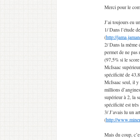
Merci pour le co
J’ai toujours eu u
1/ Dans l’étude de
(
http://jama.jama
2/ Dans la même é
permet de ne pas 
(97,5% si le score
McIsaac supérieur
spécificité de 43,
McIsaac seul, il y
millions d’angine
supérieur à 2, la 
spécificité est t
3/ J’avais lu un a
(
http://www.mine
Mais du coup, c’est